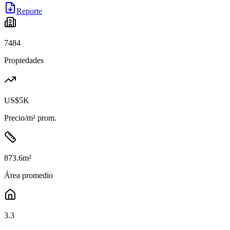
Reporte
7484
Propiedades
US$5K
Precio/m² prom.
873.6
m²
Área promedio
3.3