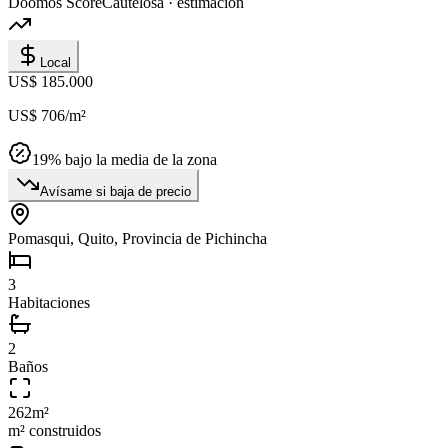
Doomos Score
Cautelosa · estimación
Local
US$ 185.000
US$ 706
/m²
19
% bajo la media de la zona
Avísame si baja de precio
Pomasqui, Quito, Provincia de Pichincha
3
Habitaciones
2
Baños
262
m²
m² construidos