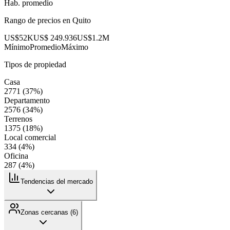
Hab. promedio
Rango de precios en
Quito
US$52K
US$ 249.936
US$1.2M
Mínimo
Promedio
Máximo
Tipos de propiedad
Casa
2771
(
37
%)
Departamento
2576
(
34
%)
Terrenos
1375
(
18
%)
Local comercial
334
(
4
%)
Oficina
287
(
4
%)
Tendencias del mercado
Zonas cercanas (
6
)