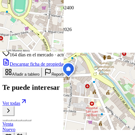
Coordenadas:
-2.900530
,
-79.002400
Cómo llegar
Publicado 27 de febrero de 2026
16
visitas
27 de febrero de 2026
164
días en el mercado
· actualizado hace 0 días
Descargar ficha de propiedad
Compartir
Añadir a tablero
Reportar anuncio
Te puede interesar
Ver todas
Venta
Nuevo