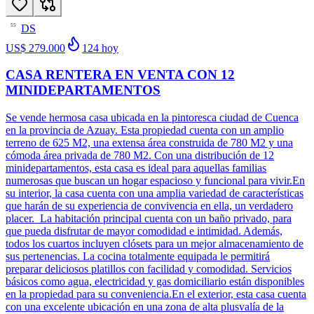
DS
55
US$ 279.000
124
hoy
CASA RENTERA EN VENTA CON 12
MINIDEPARTAMENTOS
Se vende hermosa casa ubicada en la pintoresca ciudad de Cuenca
en la provincia de Azuay. Esta propiedad cuenta con un amplio
terreno de 625 M2, una extensa área construida de 780 M2 y una
cómoda área privada de 780 M2. Con una distribución de 12
minidepartamentos, esta casa es ideal para aquellas familias
numerosas que buscan un hogar espacioso y funcional para vivir.En
su interior, la casa cuenta con una amplia variedad de características
que harán de su experiencia de convivencia en ella, un verdadero
placer. La habitación principal cuenta con un baño privado, para
que pueda disfrutar de mayor comodidad e intimidad. Además,
todos los cuartos incluyen clósets para un mejor almacenamiento de
sus pertenencias. La cocina totalmente equipada le permitirá
preparar deliciosos platillos con facilidad y comodidad. Servicios
básicos como agua, electricidad y gas domiciliario están disponibles
en la propiedad para su conveniencia.En el exterior, esta casa cuenta
con una excelente ubicación en una zona de alta plusvalía de la