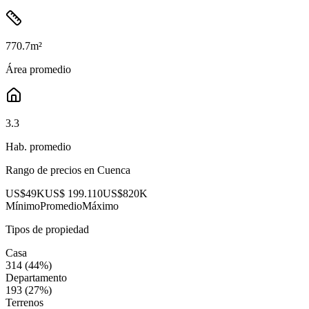
770.7
m²
Área promedio
3.3
Hab. promedio
Rango de precios en
Cuenca
US$49K
US$ 199.110
US$820K
Mínimo
Promedio
Máximo
Tipos de propiedad
Casa
314
(
44
%)
Departamento
193
(
27
%)
Terrenos