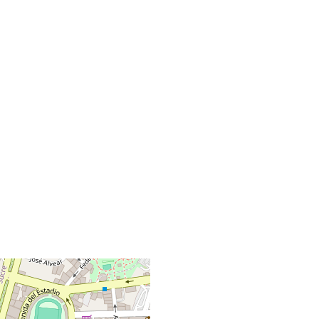
+
−
Leaflet
|
©
OpenStreetMap