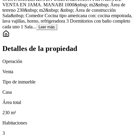
VENTA EN JAMA. MANABI 1000&nbsp; m2&nbsp; Área de
terreno 230&nbsp; m2&nbsp; &nbsp; Área de construcción
Sala&nbsp; Comedor Cocina tipo americana con: cocina empotrada,
lava vajillas, horno, refrigeradora 3 Dormitorios con baño completo
cada uno 1 Sala...
Leer más
Detalles de la propiedad
Operación
Venta
Tipo de inmueble
Casa
Área total
230
m²
Habitaciones
3