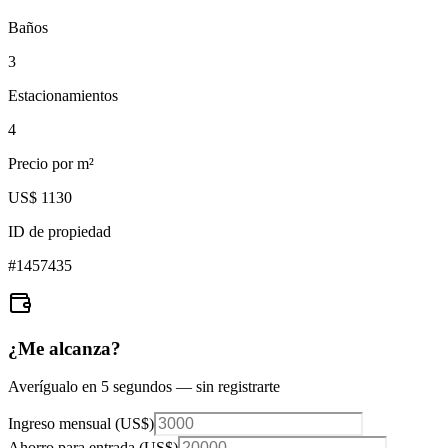
Baños
3
Estacionamientos
4
Precio por m²
US$ 1130
ID de propiedad
#
1457435
¿Me alcanza?
Averígualo en 5 segundos — sin registrarte
Ingreso mensual (
US$
)
Ahorro para entrada (
US$
)