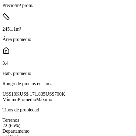
Precio/m² prom.
2451.1
m²
Área promedio
3.4
Hab. promedio
Rango de precios en
Jama
US$10K
US$ 171.835
US$700K
Mínimo
Promedio
Máximo
Tipos de propiedad
Terrenos
22
(
65
%)
Departamento