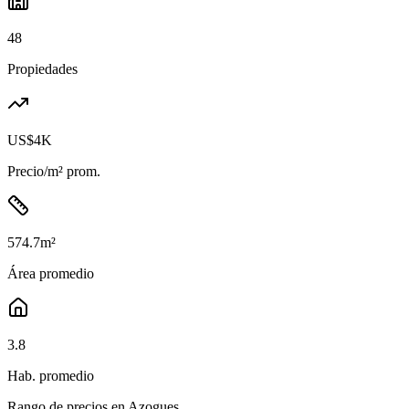
48
Propiedades
US$4K
Precio/m² prom.
574.7
m²
Área promedio
3.8
Hab. promedio
Rango de precios en
Azogues