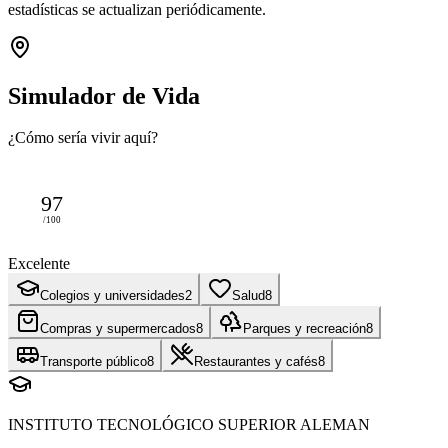
estadísticas se actualizan periódicamente.
Simulador de Vida
¿Cómo sería vivir aquí?
97
/100
Excelente
Colegios y universidades
2
Salud
8
Compras y supermercados
8
Parques y recreación
8
Transporte público
8
Restaurantes y cafés
8
INSTITUTO TECNOLÓGICO SUPERIOR ALEMAN