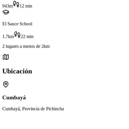
943m
12
min
El Sauce School
1.7km
22
min
2
lugares
a menos de
2km
Ubicación
Cumbayá
Cumbayá, Provincia de Pichincha