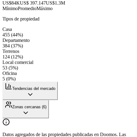
US$84K
US$ 397.147
US$1.3M
Mínimo
Promedio
Máximo
Tipos de propiedad
Casa
455
(
44
%)
Departamento
384
(
37
%)
Terrenos
124
(
12
%)
Local comercial
53
(
5
%)
Oficina
5
(
0
%)
Tendencias del mercado
Zonas cercanas (
6
)
Datos agregados de las propiedades publicadas en Doomos. Las