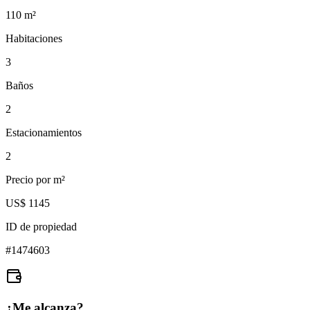
110
m²
Habitaciones
3
Baños
2
Estacionamientos
2
Precio por m²
US$ 1145
ID de propiedad
#
1474603
¿Me alcanza?