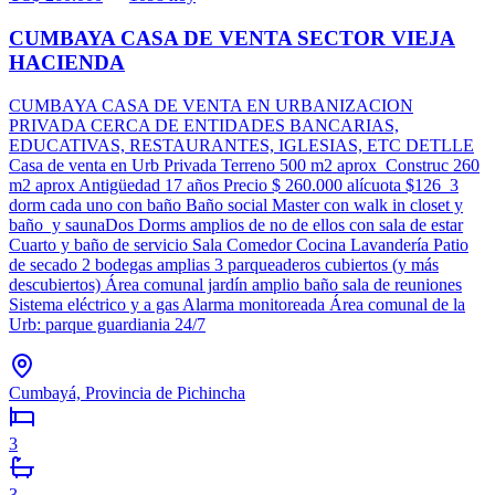
CUMBAYA CASA DE VENTA SECTOR VIEJA
HACIENDA
CUMBAYA CASA DE VENTA EN URBANIZACION
PRIVADA CERCA DE ENTIDADES BANCARIAS,
EDUCATIVAS, RESTAURANTES, IGLESIAS, ETC DETLLE
Casa de venta en Urb Privada Terreno 500 m2 aprox Construc 260
m2 aprox Antigüedad 17 años Precio $ 260.000 alícuota $126 3
dorm cada uno con baño Baño social Master con walk in closet y
baño y saunaDos Dorms amplios de no de ellos con sala de estar
Cuarto y baño de servicio Sala Comedor Cocina Lavandería Patio
de secado 2 bodegas amplias 3 parqueaderos cubiertos (y más
descubiertos) Área comunal jardín amplio baño sala de reuniones
Sistema eléctrico y a gas Alarma monitoreada Área comunal de la
Urb: parque guardiania 24/7
Cumbayá, Provincia de Pichincha
3
3