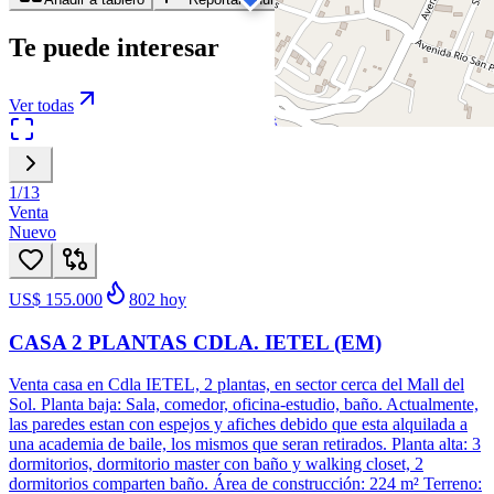
Te puede interesar
Ver todas
1
/
13
Venta
Nuevo
US$ 155.000
802
hoy
CASA 2 PLANTAS CDLA. IETEL (EM)
Venta casa en Cdla IETEL, 2 plantas, en sector cerca del Mall del
Sol. Planta baja: Sala, comedor, oficina-estudio, baño. Actualmente,
las paredes estan con espejos y afiches debido que esta alquilada a
una academia de baile, los mismos que seran retirados. Planta alta: 3
dormitorios, dormitorio master con baño y walking closet, 2
dormitorios comparten baño. Área de construcción: 224 m² Terreno: