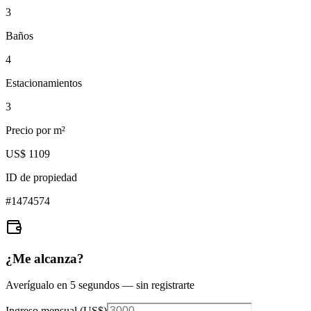
3
Baños
4
Estacionamientos
3
Precio por m²
US$ 1109
ID de propiedad
#
1474574
¿Me alcanza?
Averígualo en 5 segundos — sin registrarte
Ingreso mensual (
US$
)