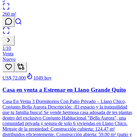
260
m²
1
/
10
Venta
Nuevo
US$ 72.000
1049
hoy
Casa en venta a Estrenar en Llano Grande Quito
Casa En Venta 3 Dormitorios Con Patio Privado – Llano Chico,
Conjunto Bella Aurora Descripción: ¡El espacio y la tranquilidad
que tu familia busca! Se vende hermosa casa adosada de tes plantas
dentro del exclusivo Conjunto Habitacional "Bella Aurora", una
comunidad privada y segura de solo 6 viviendas en Llano Chico.
Metraje de la propiedad: Construcción cubierta: 124.47 m²
distribuidos eficientemente. Construcción abierta: 59.00 m² (patio y