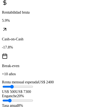
Rentabilidad bruta
5.9
%
Cash-on-Cash
-17.8
%
Break-even
+10 años
Renta mensual esperada
US$ 2400
US$ 500
US$ 7300
Enganche
20
%
Tasa anual
8
%