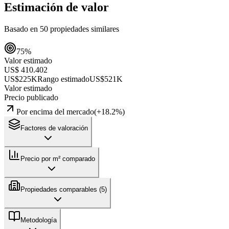
Estimación de valor
Basado en
50
propiedades similares
75
%
Valor estimado
US$ 410.402
US$225K
Rango estimado
US$521K
Valor estimado
Precio publicado
Por encima del mercado
(
+
18.2
%)
Factores de valoración
Precio por m² comparado
Propiedades comparables (
5
)
Metodología