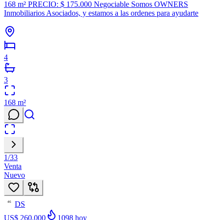
168 m² PRECIO: $ 175.000 Negociable Somos OWNERS
Inmobiliarios Asociados, y estamos a las ordenes para ayudarte
4
3
168
m²
1
/
33
Venta
Nuevo
DS
46
US$ 260.000
1098
hoy