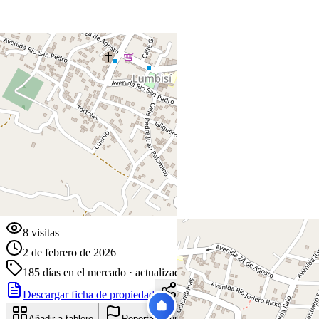
+
−
Leaflet
|
©
OpenStreetMap
Coordenadas:
-0.228078
,
-78.448420
Cómo llegar
Publicado 2 de febrero de 2026
8
visitas
2 de febrero de 2026
185
días en el mercado
· actualizado hace 0 días
Descargar ficha de propiedad
Compartir
Añadir a tablero
Reportar anuncio