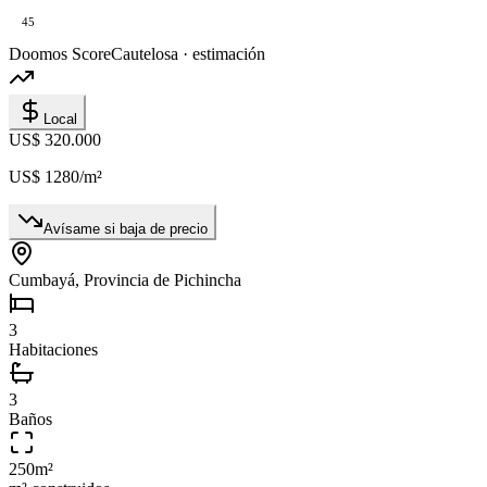
45
Doomos Score
Cautelosa · estimación
Local
US$ 320.000
US$ 1280
/m²
Avísame si baja de precio
Cumbayá, Provincia de Pichincha
3
Habitaciones
3
Baños
250
m²