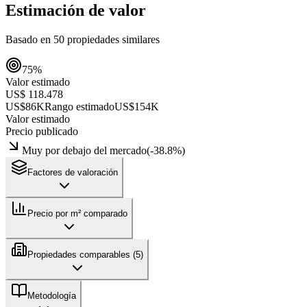
Estimación de valor
Basado en
50
propiedades similares
75
%
Valor estimado
US$ 118.478
US$86K
Rango estimado
US$154K
Valor estimado
Precio publicado
Muy por debajo del mercado
(
-38.8
%)
Factores de valoración
Precio por m² comparado
Propiedades comparables (
5
)
Metodología