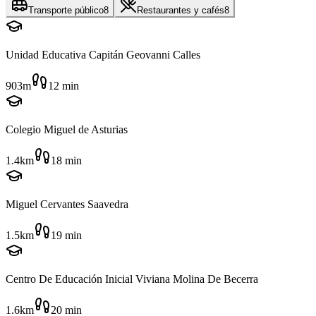
Transporte público
8
Restaurantes y cafés
8
Unidad Educativa Capitán Geovanni Calles
903m
12
min
Colegio Miguel de Asturias
1.4km
18
min
Miguel Cervantes Saavedra
1.5km
19
min
Centro De Educación Inicial Viviana Molina De Becerra
1.6km
20
min