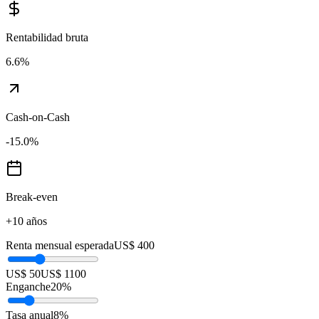
Rentabilidad bruta
6.6
%
Cash-on-Cash
-15.0
%
Break-even
+10 años
Renta mensual esperada
US$ 400
US$ 50
US$ 1100
Enganche
20
%
Tasa anual
8
%