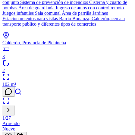
conjunto Sistema de prevención de incendios Cisterna y cuarto de
bombas Área de guardianía Ingreso de autos con control remoto
Juegos infantiles Sala comunal Área de parrilla Jardines
Estacionamientos para visitas Barrio Bonanza, Calderón, cerca a
transporte público y diferentes tipos de comercios
Calderón, Provincia de Pichincha
3
2
102
m²
1
/
27
Arriendo
Nuevo