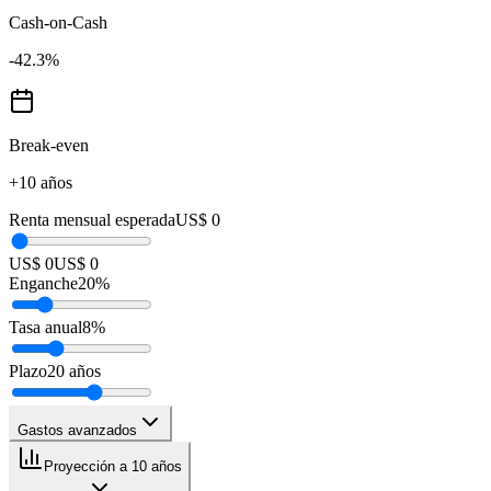
Cash-on-Cash
-42.3
%
Break-even
+10 años
Renta mensual esperada
US$ 0
US$ 0
US$ 0
Enganche
20
%
Tasa anual
8
%
Plazo
20
años
Gastos avanzados
Proyección a 10 años