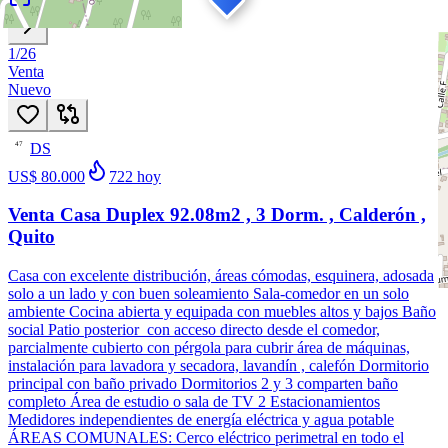
1
/
26
Venta
Nuevo
DS
47
US$ 80.000
722
hoy
Venta Casa Duplex 92.08m2 , 3 Dorm. , Calderón ,
Quito
Casa con excelente distribución, áreas cómodas, esquinera, adosada
solo a un lado y con buen soleamiento Sala-comedor en un solo
ambiente Cocina abierta y equipada con muebles altos y bajos Baño
social Patio posterior con acceso directo desde el comedor,
parcialmente cubierto con pérgola para cubrir área de máquinas,
instalación para lavadora y secadora, lavandín , calefón Dormitorio
principal con baño privado Dormitorios 2 y 3 comparten baño
completo Área de estudio o sala de TV 2 Estacionamientos
Medidores independientes de energía eléctrica y agua potable
ÁREAS COMUNALES: Cerco eléctrico perimetral en todo el