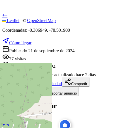
+
−
Leaflet
|
©
OpenStreetMap
Coordenadas:
-0.306949
,
-78.501900
Cómo llegar
Publicado 21 de septiembre de 2024
77
visitas
21 de septiembre de 2024
684
días en el mercado
· actualizado hace 2 días
Descargar ficha de propiedad
Compartir
Añadir a tablero
Reportar anuncio
Te puede interesar
Ver todas