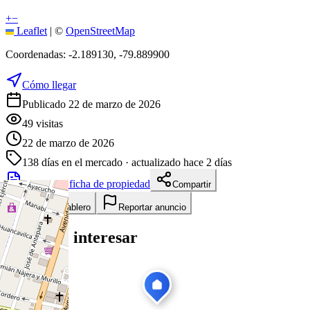
+
−
Leaflet
|
©
OpenStreetMap
Coordenadas:
-2.189130
,
-79.889900
Cómo llegar
Publicado 22 de marzo de 2026
49
visitas
22 de marzo de 2026
138
días en el mercado
· actualizado hace 2 días
Descargar ficha de propiedad
Compartir
Añadir a tablero
Reportar anuncio
Te puede interesar
Ver todas