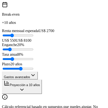
Break-even
+10 años
Renta mensual esperada
US$ 2700
US$ 550
US$ 8100
Enganche
20
%
Tasa anual
8
%
Plazo
20
años
Gastos avanzados
Proyección a 10 años
Cálculo referencial basado en supuestos que puedes ajustar. No