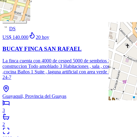
Venta
Nuevo
DS
53
US$ 140.000
20
hoy
BUCAY FINCA SAN RAFAEL
La finca cuenta con 4000 de cesped 5000 de sembrios 240m2 de
construccion Todo amoblado 3 Habitaciones , sala , comedor
,cocina Baños 1 Suite , laguna artificial con area verde Seguridad
24-7
Guayaquil, Provincia del Guayas
3
2