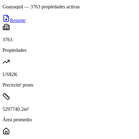
Guayaquil
—
3763
propiedades activas
Reporte
3763
Propiedades
US$2K
Precio/m² prom.
5297740.2
m²
Área promedio