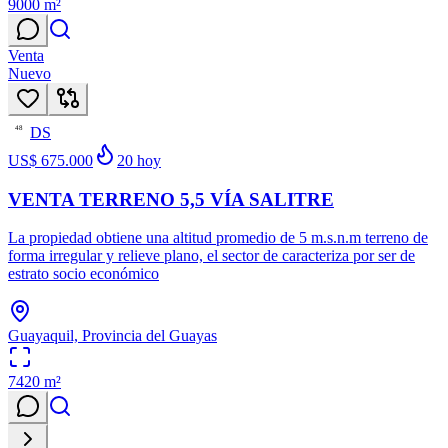
9000
m²
Venta
Nuevo
DS
48
US$ 675.000
20
hoy
VENTA TERRENO 5,5 VÍA SALITRE
La propiedad obtiene una altitud promedio de 5 m.s.n.m terreno de
forma irregular y relieve plano, el sector de caracteriza por ser de
estrato socio económico
Guayaquil, Provincia del Guayas
7420
m²