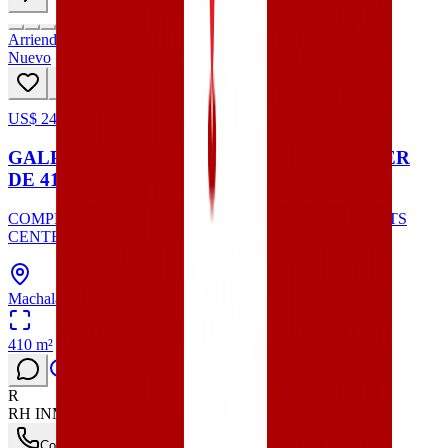
Arriendo
Nuevo
US$ 2460
5
hoy
GALPON/BODEGA ABIERTO EN ALQUILER
DE 410 M2 EN MACHALA
COMPLEJO DE GALPONES Y BODEGAS KAO SPORTS
CENTER DE 410M2 EN LA AV. 25 DE JUNIO
Machala, Provincia de El Oro
410
m²
R
RH INMOBILIARIA
Contacta para ver teléfono
Enviar mensaje