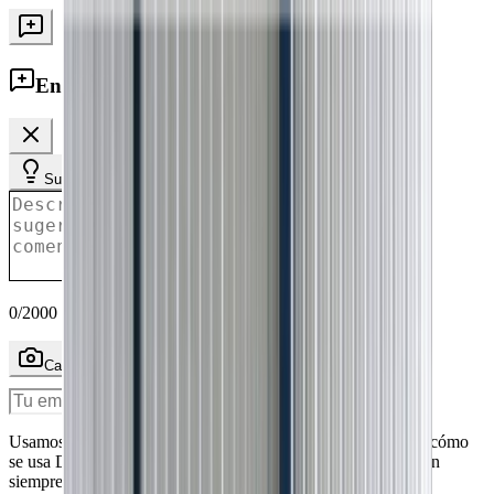
Enviar feedback
Sugerencia
Error
Comentario
0
/2000
Capturar pantalla
Enviar feedback
Usamos cookies analíticas (Google Analytics) para entender cómo
se usa Doomos y mejorar el servicio. Las cookies técnicas son
siempre necesarias.
Más información
.