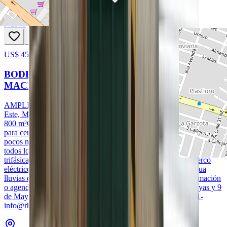
Arriendo
Nuevo
US$ 4500
112
hoy
BODEGA EN ALQUILER AL ESTE DE
MACHALA #DEPA
AMPLIA BODEGA EN ALQUILERUbicación: Cdla. Urdesa
Este, Machala.Precio Alquiler: $4500/Mes + IVAÁrea de terreno:
800 m²Calificación: Amplia bodega con oficina en alquiler, Ideal
para centro de acopio,, centro de distribución, etc.Se encuentra a
pocos metros del hotel Oro verde, en zona residencial. Cuenta con
todos los servicios básicos, el galpón tiene alimentación propia
trifásica a 220V.Todo el perímetro de la bodega cuenta con cerco
eléctrico, incluye alarma de emergencia.Contiene canal de agua
lluvias que tiene una longitud de 18 m linealesPara más información
o agendar una visita, contáctanos:- Pichincha 1100 entre Guayas y 9
de Mayo- Machala - El Oro – Ecuador- (+593) 099 948 1931-
info@rhinmobiliaria.ec