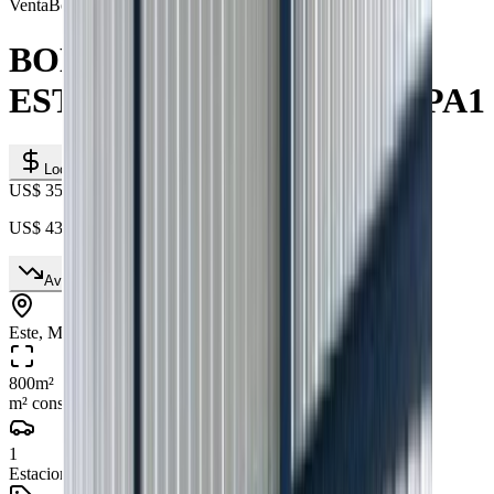
Venta
Bodega
BODEGA EN VENTA AL
ESTE DE MACHALA #DEPA1
Local
US$ 350.000
US$ 438
/m²
Avísame si baja de precio
Este, Machala, Provincia de El Oro
800
m²
m² construidos
1
Estacionamientos