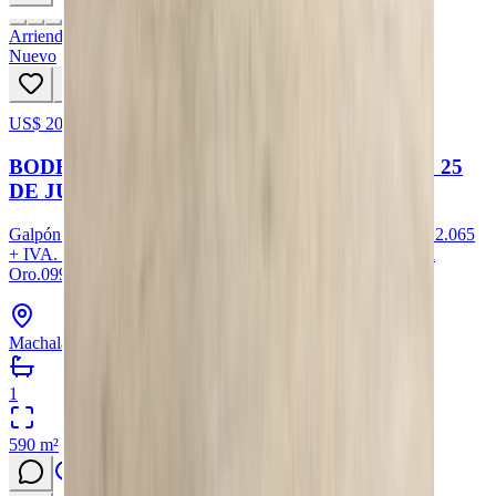
Arriendo
Nuevo
US$ 2065
25
hoy
BODEGA EN ALQUILER DE 590 m2 EN AV. 25
DE JUNIO, MACHALA #932
Galpón de dos frentes con puertas enrollables y baños.Valor: 2.065
+ IVA. Construcción: 590 m²Machala – El
Oro.0999481931 - (07)6001270
Machala, Provincia de El Oro
1
590
m²