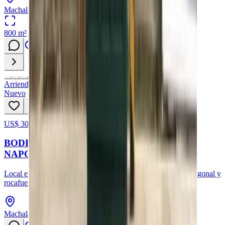
Machala, Provincia de El Oro
800
m²
Arriendo
Nuevo
US$ 300
97
hoy
BODEGA EN ARRIENDO EN LA CALLE
NAPOLEON MERA, MACHALA
Local en arriendo en la calle napoleon mera entre primera diagonal y
rocafuerte
Machala, Provincia de El Oro