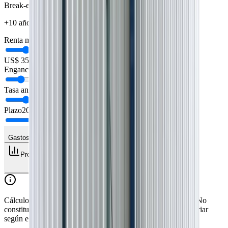
Break-even
+10 años
Renta mensual esperada
US$ 1800
US$ 350
US$ 5250
Enganche
20
%
Tasa anual
8
%
Plazo
20
años
Gastos avanzados
Proyección a 10 años
Cálculo referencial basado en supuestos que puedes ajustar. No
constituye asesoría financiera. Los retornos reales pueden variar
según el mercado, impuestos y condiciones del préstamo.