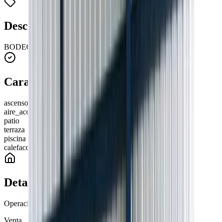
Descripción
BODEGA EN VENTA AL ESTE DE MACHALA DEPA1
Características y amenidades
ascensor
aire_acondicionado
patio
terraza
piscina
calefaccion
Detalles de la propiedad
Operación
Venta