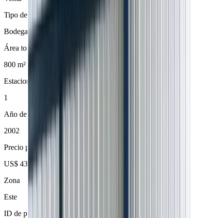
Tipo de inmueble
Bodega
Área total
800
m²
Estacionamientos
1
Año de construcción
2002
Precio por m²
US$ 438
Zona
Este
ID de propiedad