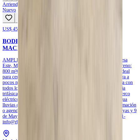
Arriendo
Nuevo
US$ 4500
112
hoy
BODEGA EN ALQUILER AL ESTE DE
MACHALA #DEPA
AMPLIA BODEGA EN ALQUILERUbicación: Cdla. Urdesa
Este, Machala.Precio Alquiler: $4500/Mes + IVAÁrea de terreno:
800 m²Calificación: Amplia bodega con oficina en alquiler, Ideal
para centro de acopio,, centro de distribución, etc.Se encuentra a
pocos metros del hotel Oro verde, en zona residencial. Cuenta con
todos los servicios básicos, el galpón tiene alimentación propia
trifásica a 220V.Todo el perímetro de la bodega cuenta con cerco
eléctrico, incluye alarma de emergencia.Contiene canal de agua
lluvias que tiene una longitud de 18 m linealesPara más información
o agendar una visita, contáctanos:- Pichincha 1100 entre Guayas y 9
de Mayo- Machala - El Oro – Ecuador- (+593) 099 948 1931-
info@rhinmobiliaria.ec