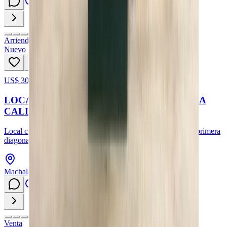
Arriendo
Nuevo
US$ 300
97
hoy
LOCAL COMERCIAL EN ARRIENDO EN LA
CALLE NAPOLEON MERA, MACHALA
Local comercial en arriendo en la calle napoleon mera entre primera
diagonal y rocafuerte
Machala, Provincia de El Oro
Venta