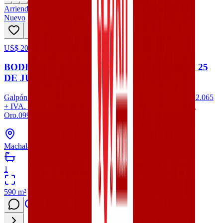
Arriendo
Nuevo
US$ 2065
25
hoy
BODEGA EN ALQUILER DE 590 m2 EN AV. 25
DE JUNIO, MACHALA #932
Galpón de dos frentes con puertas enrollables y baños.Valor: 2.065
+ IVA. Construcción: 590 m²Machala – El
Oro.0999481931 - (07)6001270
Machala, Provincia de El Oro
1
590
m²