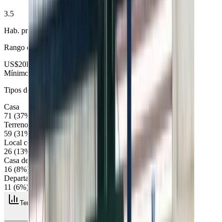
3.5
Hab. promedio
Rango de precios en
Machala
US$20K
US$ 141.294
US$595K
Mínimo
Promedio
Máximo
Tipos de propiedad
Casa
71
(
37
%)
Terrenos
59
(
31
%)
Local comercial
26
(
13
%)
Casa de campo
16
(
8
%)
Departamento
11
(
6
%)
Tendencias del mercado