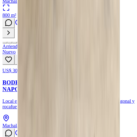
Machala, Provincia de El Oro
800
m²
Arriendo
Nuevo
US$ 300
97
hoy
BODEGA EN ARRIENDO EN LA CALLE
NAPOLEON MERA, MACHALA
Local en arriendo en la calle napoleon mera entre primera diagonal y
rocafuerte
Machala, Provincia de El Oro