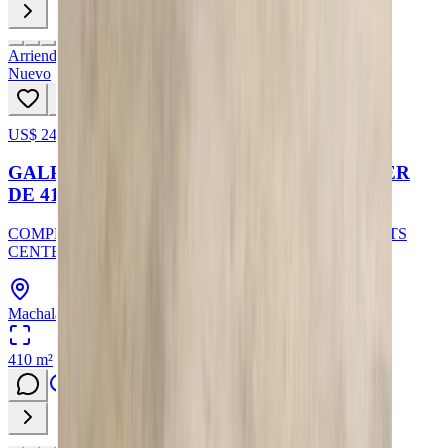
Arriendo
Nuevo
US$ 2460
5
hoy
GALPON/BODEGA ABIERTO EN ALQUILER
DE 410 M2 EN MACHALA
COMPLEJO DE GALPONES Y BODEGAS KAO SPORTS
CENTER DE 410M2 EN LA AV. 25 DE JUNIO
Machala, Provincia de El Oro
410
m²