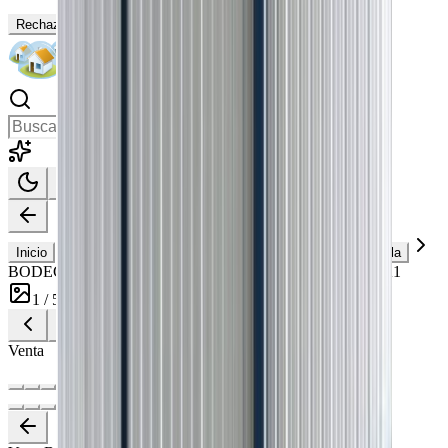
Rechazar
Aceptar
Publicar gratis
Inicio
Propiedades
Provincia de El Oro
Machala
BODEGA EN VENTA AL ESTE DE MACHALA #DEPA1
1
/
5
Ver todas las fotos
Venta
Venta
Ver todas las fotos
(
5
)