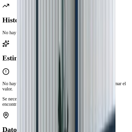
Historial de precios
No hay cambios de precio registrados
Estimación de valor
No hay suficientes propiedades similares en la zona para estimar el
valor.
Se necesitan al menos
3
propiedades comparables.
Solo
encontramos
1
.
Datos del barrio