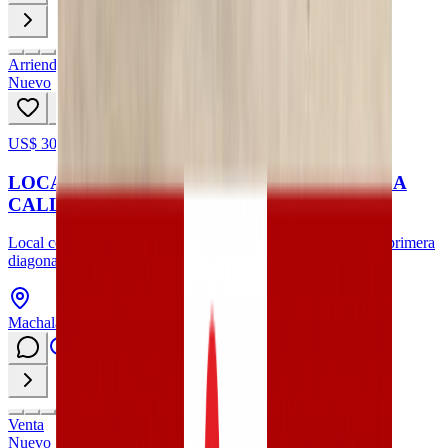
Arriendo
Nuevo
US$ 300
97
hoy
LOCAL COMERCIAL EN ARRIENDO EN LA
CALLE NAPOLEON MERA, MACHALA
Local comercial en arriendo en la calle napoleon mera entre primera
diagonal y rocafuerte
Machala, Provincia de El Oro
Venta
Nuevo