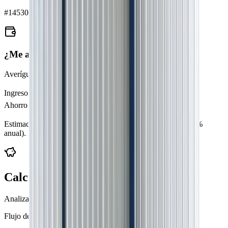
#
1453047
¿Me alcanza?
Averígualo en 5 segundos — sin registrarte
Ingreso mensual (
US$
)
Ahorro para entrada (
US$
)
Estimación orientativa (regla del 30%
, hipoteca 20 años al 9%
anual
). No es asesoría financiera.
Calculadora de Inversión
Analiza la rentabilidad de esta propiedad
Flujo de Caja Mensual