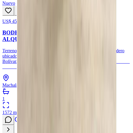
Nuevo
US$ 450.000
21
hoy
BODEGA CON OFICINA EN VENTA O
ALQUILER, MACHALA #292
Terreno en venta con amplio galpón, oficina, baño y parqueadero
ubicado en avenida principal en sector comercial de Puerto
Bolívar.Valor de venta: $ 450.000Valor de alquiler: $2.500
Terreno: 1572,91
Machala, Provincia de El Oro
1
1572
m²