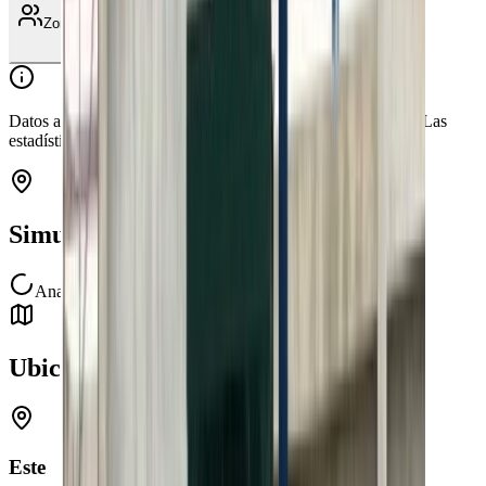
Zonas cercanas (
6
)
Datos agregados de las propiedades publicadas en Doomos. Las
estadísticas se actualizan periódicamente.
Simulador de Vida
Analizando el entorno...
Ubicación
Este