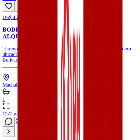
US$ 450.000
21
hoy
BODEGA CON OFICINA EN VENTA O
ALQUILER, MACHALA #292
Terreno en venta con amplio galpón, oficina, baño y parqueadero
ubicado en avenida principal en sector comercial de Puerto
Bolívar.Valor de venta: $ 450.000Valor de alquiler: $2.500
Terreno: 1572,91
Machala, Provincia de El Oro
1
1572
m²