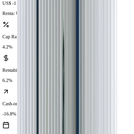
US$ -1128
Renta:
US$ 1710
— Gastos:
US$ 2838
Cap Rate
4.2
%
Rentabilidad bruta
6.2
%
Cash-on-Cash
-16.8
%