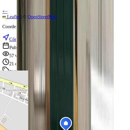
+
−
Leaflet
|
©
OpenStreetMap
Coordenadas:
-3.259720
,
-79.939300
Cómo llegar
Publicado 21 de agosto de 2024
57
visitas
21 de agosto de 2024
719
días en el mercado
· actualizado hace 1 días
Descargar ficha de propiedad
Compartir
Añadir a tablero
Reportar anuncio
Te puede interesar
Ver todas