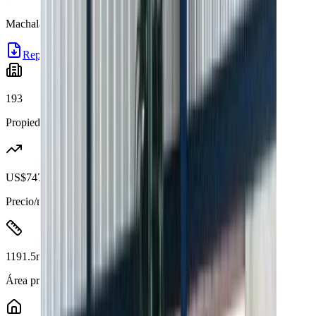
Machala
—
193
propiedades activas
Reporte
193
Propiedades
US$747
Precio/m² prom.
1191.5
m²
Área promedio