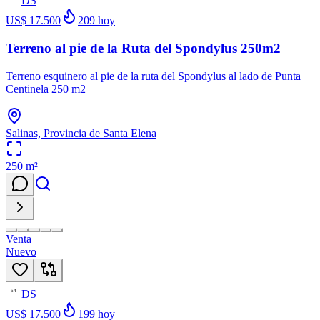
DS
US$ 17.500
209
hoy
Terreno al pie de la Ruta del Spondylus 250m2
Terreno esquinero al pie de la ruta del Spondylus al lado de Punta
Centinela 250 m2
Salinas, Provincia de Santa Elena
250
m²
Venta
Nuevo
DS
64
US$ 17.500
199
hoy