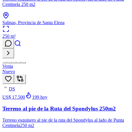
Centinela 250 m2
Salinas, Provincia de Santa Elena
250
m²
Venta
Nuevo
DS
64
US$ 17.500
199
hoy
Terreno al pie de la Ruta del Spondylus 250m2
Terreno esquinero al pie de la ruta del Spondylus al lado de Punta
Centinela250 m2