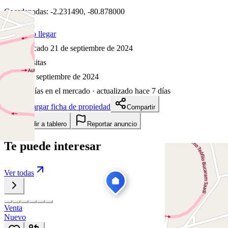
Coordenadas:
-2.231490
,
-80.878000
Cómo llegar
Publicado 21 de septiembre de 2024
38
visitas
21 de septiembre de 2024
684
días en el mercado
· actualizado hace 7 días
Descargar ficha de propiedad
Compartir
Añadir a tablero
Reportar anuncio
Te puede interesar
Ver todas
Venta
Nuevo