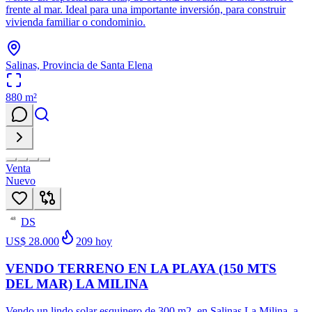
frente al mar. Ideal para una importante inversión, para construir
vivienda familiar o condominio.
Salinas, Provincia de Santa Elena
880
m²
Venta
Nuevo
DS
48
US$ 28.000
209
hoy
VENDO TERRENO EN LA PLAYA (150 MTS
DEL MAR) LA MILINA
Vendo un lindo solar esquinero de 300 m2, en Salinas La Milina, a