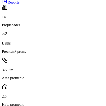
Reporte
14
Propiedades
US$8
Precio/m² prom.
377.3
m²
Área promedio
2.5
Hab. promedio