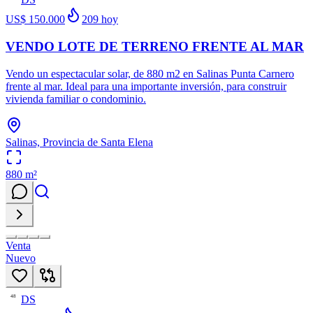
US$ 150.000
209
hoy
VENDO LOTE DE TERRENO FRENTE AL MAR
Vendo un espectacular solar, de 880 m2 en Salinas Punta Carnero
frente al mar. Ideal para una importante inversión, para construir
vivienda familiar o condominio.
Salinas, Provincia de Santa Elena
880
m²
Venta
Nuevo
DS
48