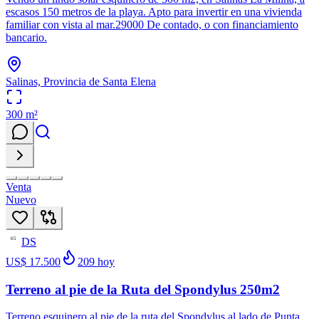
escasos 150 metros de la playa. Apto para invertir en una vivienda
familiar con vista al mar.29000 De contado, o con financiamiento
bancario.
Salinas, Provincia de Santa Elena
300
m²
Venta
Nuevo
DS
65
US$ 17.500
209
hoy
Terreno al pie de la Ruta del Spondylus 250m2
Terreno esquinero al pie de la ruta del Spondylus al lado de Punta