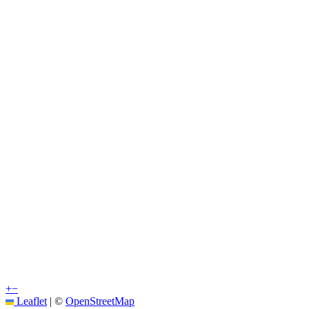
+
−
Leaflet
|
©
OpenStreetMap