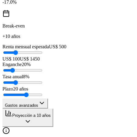
-17.0
%
Break-even
+10 años
Renta mensual esperada
US$ 500
US$ 100
US$ 1450
Enganche
20
%
Tasa anual
8
%
Plazo
20
años
Gastos avanzados
Proyección a 10 años