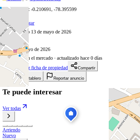
Coordenadas:
-0.210691
,
-78.395599
Cómo llegar
Publicado 13 de mayo de 2026
44
visitas
13 de mayo de 2026
88
días en el mercado
· actualizado hace 0 días
Descargar ficha de propiedad
Compartir
Añadir a tablero
Reportar anuncio
Te puede interesar
Ver todas
Arriendo
Nuevo