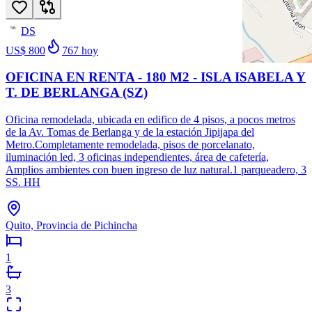
DS
56
US$ 800
767
hoy
OFICINA EN RENTA - 180 M2 - ISLA ISABELA Y
T. DE BERLANGA (SZ)
Oficina remodelada, ubicada en edifico de 4 pisos, a pocos metros
de la Av. Tomas de Berlanga y de la estación Jipijapa del
Metro.Completamente remodelada, pisos de porcelanato,
iluminación led, 3 oficinas independientes, área de cafetería,
Amplios ambientes con buen ingreso de luz natural.1 parqueadero, 3
SS. HH
Quito, Provincia de Pichincha
1
3