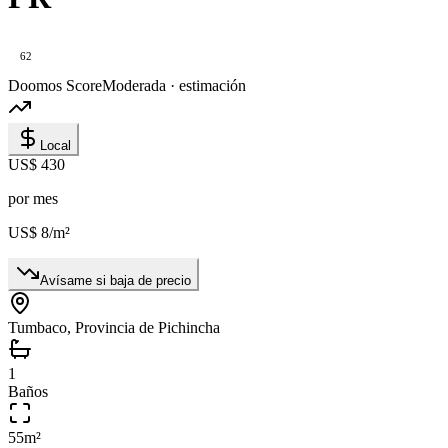
62
Doomos Score
Moderada · estimación
Local
US$ 430
por mes
US$ 8
/m²
Avísame si baja de precio
Tumbaco, Provincia de Pichincha
1
Baños
55
m²