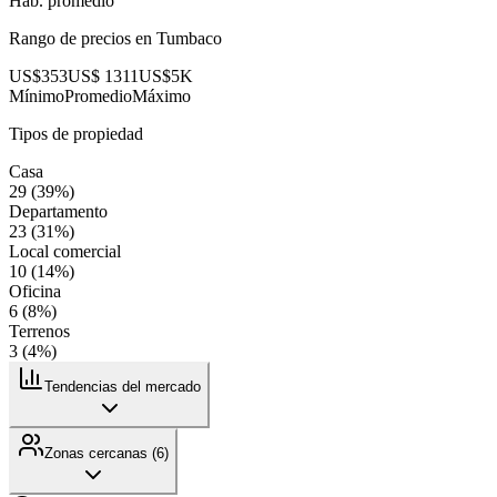
Hab. promedio
Rango de precios en
Tumbaco
US$353
US$ 1311
US$5K
Mínimo
Promedio
Máximo
Tipos de propiedad
Casa
29
(
39
%)
Departamento
23
(
31
%)
Local comercial
10
(
14
%)
Oficina
6
(
8
%)
Terrenos
3
(
4
%)
Tendencias del mercado
Zonas cercanas (
6
)