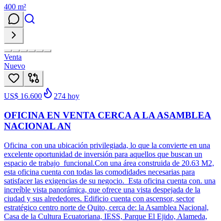
400
m²
Venta
Nuevo
US$ 16.600
274
hoy
OFICINA EN VENTA CERCA A LA ASAMBLEA
NACIONAL AN
Oficina con una ubicación privilegiada, lo que la convierte en una
excelente oportunidad de inversión para aquellos que buscan un
espacio de trabajo funcional.Con una área construida de 20.63 M2,
esta oficina cuenta con todas las comodidades necesarias para
satisfacer las exigencias de su negocio. Esta oficina cuenta con. una
increíble vista panorámica, que ofrece una vista despejada de la
ciudad y sus alrededores. Edificio cuenta con ascensor, sector
estratégico centro norte de Quito, cerca de: la Asamblea Nacional,
Casa de la Cultura Ecuatoriana, IESS, Parque El Ejido, Alameda,