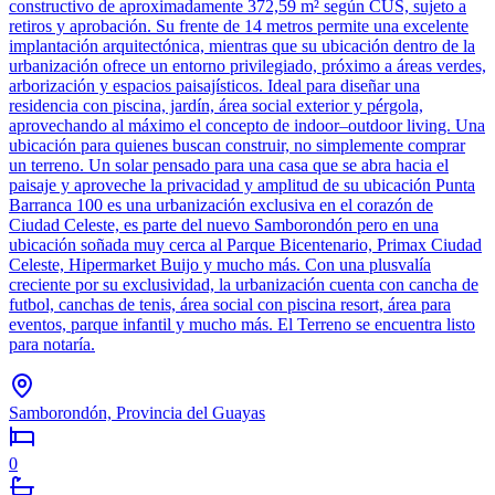
constructivo de aproximadamente 372,59 m² según CUS, sujeto a
retiros y aprobación. Su frente de 14 metros permite una excelente
implantación arquitectónica, mientras que su ubicación dentro de la
urbanización ofrece un entorno privilegiado, próximo a áreas verdes,
arborización y espacios paisajísticos. Ideal para diseñar una
residencia con piscina, jardín, área social exterior y pérgola,
aprovechando al máximo el concepto de indoor–outdoor living. Una
ubicación para quienes buscan construir, no simplemente comprar
un terreno. Un solar pensado para una casa que se abra hacia el
paisaje y aproveche la privacidad y amplitud de su ubicación Punta
Barranca 100 es una urbanización exclusiva en el corazón de
Ciudad Celeste, es parte del nuevo Samborondón pero en una
ubicación soñada muy cerca al Parque Bicentenario, Primax Ciudad
Celeste, Hipermarket Buijo y mucho más. Con una plusvalía
creciente por su exclusividad, la urbanización cuenta con cancha de
futbol, canchas de tenis, área social con piscina resort, área para
eventos, parque infantil y mucho más. El Terreno se encuentra listo
para notaría.
Samborondón, Provincia del Guayas
0