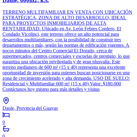
Daule, 600m2, k.s.
TERRENO MULTIFAMILIAR EN VENTA CON UBICACIÓN
ESTRATÉGICA, ZONA DE ALTO DESARROLLO, IDEAL
PARA PROYECTOS INMOBILIARIOS DE ALTA
RENTABILIDAD. Ubicado en Av. León Febres Cordero, El
Condado Vicolinci, este terreno ofrece un alto potencial para
desarrollos multifamiliares, con la posibilidad de construir tres
departamentos o más, según las normas de edificación vigentes. A
pocos minutos del Centro Comercial El Dorado, cerca de
supermercados, centros comerciales y escuelas de prestigio, lo que
garantiza una ubicación privilegiada y de gran plusvalía. Este
terreno medianero de 600 m² (15 x 40) representa una excelente
oportunidad de inversión para quienes buscan posicionarse en una
zona de crecimiento acelerado y alta demanda. USO DE SUELO:
Residencial y Multifamiliar 600 m² (15 x 40) Valor: $180.000
Contáctanos hoy mismo para más detalles y visitas
Daule, Provincia del Guayas
0
0