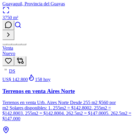
Guayaquil, Provincia del Guayas
3750
m²
Venta
Nuevo
DS
50
US$ 142.800
158
hoy
Terrenos en venta Aires Norte
Terrenos en venta Urb. Aires Norte Desde 255 m2 $560 por
m2 Solares disponibles: 1. 255m2 = $142.8002. 255m2 =
$142.8003. 255m2 = $142.8004. 262.5m2 = $147.0005. 262.5m2 =
$147.000