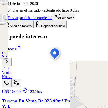
11 de junio de 2026
57
días en el mercado
· actualizado hace 0 días
Descargar ficha de propiedad
Compartir
Añadir a tablero
Reportar anuncio
Te puede interesar
Ver todas
1
/
18
Venta
Nuevo
US$ 168.500
1232
hoy
Terreno En Venta De 323.99m² En Samborondón
V.B.