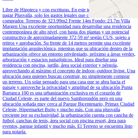
Libre de Hipoteca y con escrituras. En este terreno no tendrás que
pagar Plusvalía, solo los gastos legales que corresponden al
comprador. Terreno de 323.99m2 Frente 14m Fondo: 23.7m Villa
Margen Una excelente oportunidad para desarrollar una residencia
contemporánea de alto nivel, con hasta dos plantas y un potencial
constructivo de aproximadamente 372,59 m² según CUS, sujeto a
retiros y aprobación. Su frente de 14 metros permite una excelente
implantación arquitectónica, mientras que su ubicación dentro de la
urbanización ofrece un entorno privilegiado, próximo a áreas verdes,
arborización y espacios paisajísticos. Ideal para diseñar una
residencia con piscina, jardín, área social exterior y pérgola,
aprovechando al máximo el concepto de indoor–outdoor living. Una
ubicación para quienes buscan construir, no simplemente comprar
un terreno. Un solar pensado para una casa que se abra hacia el
paisaje y aproveche la privacidad y amplitud de su ubicación Punta
Barranca 100 es una urbanización exclusiva en el corazón de
Ciudad Celeste, es parte del nuevo Samborondón pero en una
ubicación soñada muy cerca al Parque Bicentenario, Primax Ciudad
Celeste, Hipermarket Buijo y mucho más. Con una plusvalía
creciente por su exclusividad, la urbanización cuenta con cancha de
futbol, canchas de tenis, área social con piscina resort, área para
eventos, parque infantil y mucho más. El Terreno se encuentra listo
para notaría.