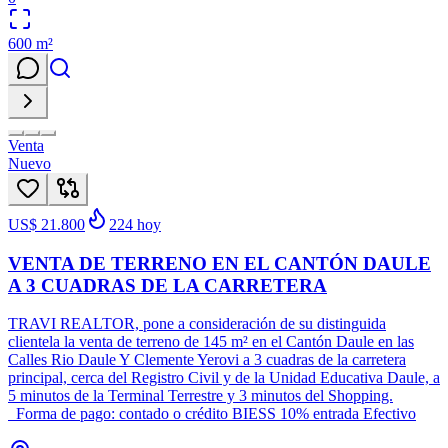
600
m²
Venta
Nuevo
US$ 21.800
224
hoy
VENTA DE TERRENO EN EL CANTÓN DAULE
A 3 CUADRAS DE LA CARRETERA
TRAVI REALTOR, pone a consideración de su distinguida
clientela la venta de terreno de 145 m² en el Cantón Daule en las
Calles Rio Daule Y Clemente Yerovi a 3 cuadras de la carretera
principal, cerca del Registro Civil y de la Unidad Educativa Daule, a
5 minutos de la Terminal Terrestre y 3 minutos del Shopping.
Forma de pago: contado o crédito BIESS 10% entrada Efectivo