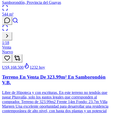
Samborondón, Provincia del Guayas
544
m²
1
/
18
Venta
Nuevo
US$ 168.500
1232
hoy
Terreno En Venta De 323.99m² En Samborondón
V.B.
Libre de Hipoteca y con escrituras. En este terreno no tendrás que
pagar Plusvalía, solo los gastos legales que corresponden al
comprador. Terreno de 323.99m2 Frente 14m Fondo: 23.7m Villa
Margen Una excelente oportunidad para desarrollar una residencia
contemporánea de alto nivel, con hasta dos plantas y un potencial