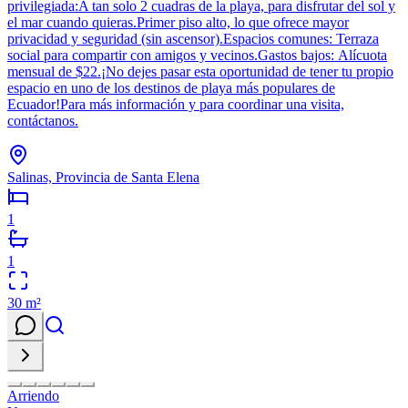
privilegiada:A tan solo 2 cuadras de la playa, para disfrutar del sol y
el mar cuando quieras.Primer piso alto, lo que ofrece mayor
privacidad y seguridad (sin ascensor).Espacios comunes: Terraza
social para compartir con amigos y vecinos.Gastos bajos: Alícuota
mensual de $22.¡No dejes pasar esta oportunidad de tener tu propio
espacio en uno de los destinos de playa más populares de
Ecuador!Para más información y para coordinar una visita,
contáctanos.
Salinas, Provincia de Santa Elena
1
1
30
m²
Arriendo