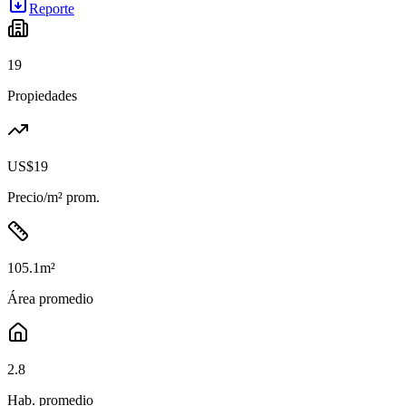
Reporte
19
Propiedades
US$19
Precio/m² prom.
105.1
m²
Área promedio
2.8
Hab. promedio