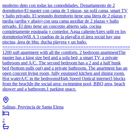
moderno dpto con todas las comodidades. Departamento de 2
dormitorios;El master con cama de 3 plazas, un sofá cama, smart TV
y baño privado. El segundo dormitorio tiene una litera de 2 plazas y
media (arriba y abajo) con una cama auxiliar de 2 plazas y baño
privado. El dpto tiene un concepto abierto sala, cocina
completamente equipada y comedor. Agua calienteAires split en los
dormitoriosWifi A 3 cuadras de la playaEn el área social hay una
piscina, área de bbq, ducha playera y un baño.
=================================================
1200 sqft apartment with all the comforts. 2 bedroom apartmentThe
master has a king size bed and a sofa bed, a smart TV, a private
bathroom and A/C. The second bedroom has a 2 and a half bunk
bed (bottom pulls out) and a private bathroom. The apartment has an
open concept living room, fully equipped kitchen and dining room.
Hot waterA/C in the bedroomsHigh Speed Optical internet3 blocks
from the beachIn the social area: swimming pool, BBQ area, beach
shower and a bathroom.1 parking space.
Salinas, Provincia de Santa Elena
2