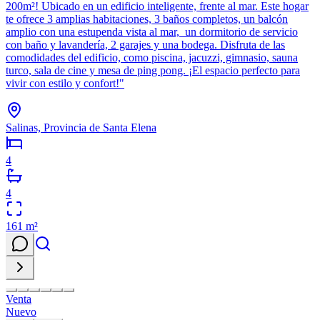
200m²! Ubicado en un edificio inteligente, frente al mar. Este hogar
te ofrece 3 amplias habitaciones, 3 baños completos, un balcón
amplio con una estupenda vista al mar, un dormitorio de servicio
con baño y lavandería, 2 garajes y una bodega. Disfruta de las
comodidades del edificio, como piscina, jacuzzi, gimnasio, sauna
turco, sala de cine y mesa de ping pong. ¡El espacio perfecto para
vivir con estilo y confort!"
Salinas, Provincia de Santa Elena
4
4
161
m²
Venta
Nuevo