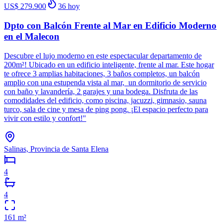
US$ 279.900
36
hoy
Dpto con Balcón Frente al Mar en Edificio Moderno
en el Malecon
Descubre el lujo moderno en este espectacular departamento de
200m²! Ubicado en un edificio inteligente, frente al mar. Este hogar
te ofrece 3 amplias habitaciones, 3 baños completos, un balcón
amplio con una estupenda vista al mar, un dormitorio de servicio
con baño y lavandería, 2 garajes y una bodega. Disfruta de las
comodidades del edificio, como piscina, jacuzzi, gimnasio, sauna
turco, sala de cine y mesa de ping pong. ¡El espacio perfecto para
vivir con estilo y confort!"
Salinas, Provincia de Santa Elena
4
4
161
m²