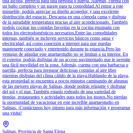
una alcoba, perfecta para una persona o pareja. Además, cuenta con
un baño completo y un garaje para tu comodidad.Al entrar a este
inmueble, podrás apreciar su diseño acogedor, y una excelente
distribución del espacio. Descansa en una cómoda cama y disfruta
de la agradable temperatura gracias al aire acondicionado. También
podrás cocinar tus comidas favoritas en la cocina equipada con
todos los electrodomésticos necesarios.Entre las comodidades
internas, también se incluyen servicios básicos como agua y
electricidad, así como conexión a internet para que puedas
mantenerte conectado y entretenido durante tu estancia.Pero las
ventajas de alquilar este apartaestudio no se limitan a su interior. En
el exterior, podrás disfrutar de un acceso pavimentado que te permite
una fácil movilidad en la zona. Además, cuenta con una barbacoa o
parrilla, perfecta para preparar deliciosas comidas al aire libre
mientras disfrutas del clima cálido de la playa.Hablando de la playa,
esta propiedad se encuentra a pocos minutos caminando de algunas
de las mejores playas de Salinas, donde podrás relajarte y disfrutar
del sol y el mar. También estarás rodeado de una variedad de
tiendas, restaurantes y actividades para todos los gustos.No pierdas
la oportunidad de vacacionar en este increíble apartaestudio en
Salinas. ¡Contáctanos hoy mismo para más información y programar
una visita!
Salinas, Provincia de Santa Elena