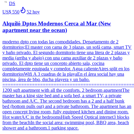
DS
72
US$ 550
52
hoy
Alquiló Dptos Modernos Cerca al Mar (New
apartment near the ocean)
moderno dpto con todas las comodidades. Departamento de 2
dormitorios;El master con cama de 3 plazas, un sofá cama, smart TV
y baño privado. El segundo dormitorio tiene una litera de 2 plazas y
media (arriba y abajo) con una cama auxiliar de 2 plazas y baño
privado. El dpto tiene un concepto abierto sala, cocina
completamente equipada y comedor. Agua calienteAires split en los
dormitoriosWifi A 3 cuadras de la playaEn el área social hay una
piscina, área de bbq, ducha playera y un baño.
=================================================
1200 sqft apartment with all the comforts. 2 bedroom apartmentThe
master has a king size bed and a sofa bed, a smart TV, a private
bathroom and A/C. The second bedroom has a 2 and a half bunk
bed (bottom pulls out) and a private bathroom. The apartment has an
open concept living room, fully equipped kitchen and dining room.
Hot waterA/C in the bedroomsHigh Speed Optical internet3 blocks
from the beachIn the social area: swimming pool, BBQ area, beach
shower and a bathroom.1 parking space.