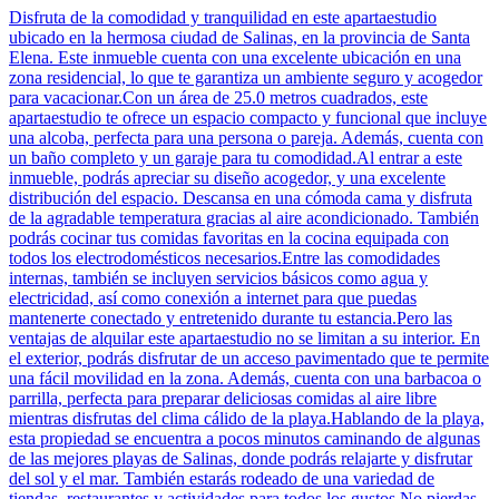
Disfruta de la comodidad y tranquilidad en este apartaestudio
ubicado en la hermosa ciudad de Salinas, en la provincia de Santa
Elena. Este inmueble cuenta con una excelente ubicación en una
zona residencial, lo que te garantiza un ambiente seguro y acogedor
para vacacionar.Con un área de 25.0 metros cuadrados, este
apartaestudio te ofrece un espacio compacto y funcional que incluye
una alcoba, perfecta para una persona o pareja. Además, cuenta con
un baño completo y un garaje para tu comodidad.Al entrar a este
inmueble, podrás apreciar su diseño acogedor, y una excelente
distribución del espacio. Descansa en una cómoda cama y disfruta
de la agradable temperatura gracias al aire acondicionado. También
podrás cocinar tus comidas favoritas en la cocina equipada con
todos los electrodomésticos necesarios.Entre las comodidades
internas, también se incluyen servicios básicos como agua y
electricidad, así como conexión a internet para que puedas
mantenerte conectado y entretenido durante tu estancia.Pero las
ventajas de alquilar este apartaestudio no se limitan a su interior. En
el exterior, podrás disfrutar de un acceso pavimentado que te permite
una fácil movilidad en la zona. Además, cuenta con una barbacoa o
parrilla, perfecta para preparar deliciosas comidas al aire libre
mientras disfrutas del clima cálido de la playa.Hablando de la playa,
esta propiedad se encuentra a pocos minutos caminando de algunas
de las mejores playas de Salinas, donde podrás relajarte y disfrutar
del sol y el mar. También estarás rodeado de una variedad de
tiendas, restaurantes y actividades para todos los gustos.No pierdas