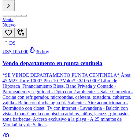
Venta
Nuevo
DS
54
US$ 105.000
36
hoy
Vendo departamento en punta centinela
*SE VENDE DEPARTAMENTO PUNTA CENTINELA* Área:
45 M2? Torre 1000? Piso 10 *Valor* : $105.000? Libre de
Hipoteca Financiamiento Biess, Banc Privada y Contado.-
Parqueadero y seguridad - Dpto con 2 ambientes:- Sala / Comedor -
Cocina con refrigerador, microondas, cafetera, tostadora, cubiertos,
vajilla - Baño con ducha agua fría/caliente - Aire acondicionado -
Dormitorio con closet, Tv con internet - Lavanderia - Balcón con
vista al mar- Cuenta con piscina adultos, niños, jacuzzi, gimnasio,
zona barbecue- Acceso exclusivo a la playa - A 25 minutos de
Montañita y de Salinas