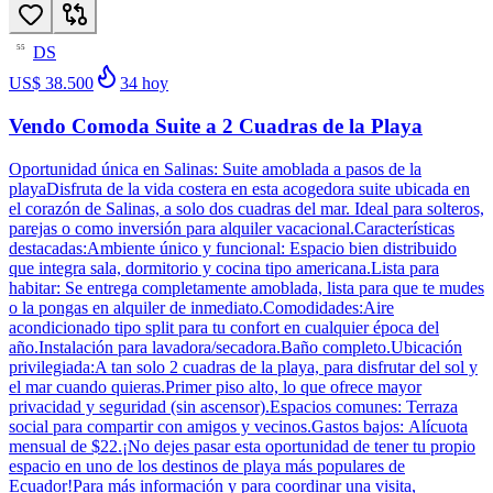
DS
55
US$ 38.500
34
hoy
Vendo Comoda Suite a 2 Cuadras de la Playa
Oportunidad única en Salinas: Suite amoblada a pasos de la
playaDisfruta de la vida costera en esta acogedora suite ubicada en
el corazón de Salinas, a solo dos cuadras del mar. Ideal para solteros,
parejas o como inversión para alquiler vacacional.Características
destacadas:Ambiente único y funcional: Espacio bien distribuido
que integra sala, dormitorio y cocina tipo americana.Lista para
habitar: Se entrega completamente amoblada, lista para que te mudes
o la pongas en alquiler de inmediato.Comodidades:Aire
acondicionado tipo split para tu confort en cualquier época del
año.Instalación para lavadora/secadora.Baño completo.Ubicación
privilegiada:A tan solo 2 cuadras de la playa, para disfrutar del sol y
el mar cuando quieras.Primer piso alto, lo que ofrece mayor
privacidad y seguridad (sin ascensor).Espacios comunes: Terraza
social para compartir con amigos y vecinos.Gastos bajos: Alícuota
mensual de $22.¡No dejes pasar esta oportunidad de tener tu propio
espacio en uno de los destinos de playa más populares de
Ecuador!Para más información y para coordinar una visita,