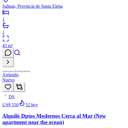
Salinas, Provincia de Santa Elena
1
1
45
m²
Arriendo
Nuevo
DS
72
US$ 550
52
hoy
Alquiló Dptos Modernos Cerca al Mar (New
apartment near the ocean)