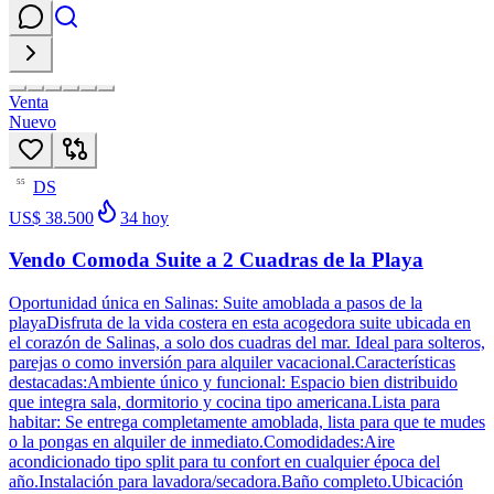
Venta
Nuevo
DS
55
US$ 38.500
34
hoy
Vendo Comoda Suite a 2 Cuadras de la Playa
Oportunidad única en Salinas: Suite amoblada a pasos de la
playaDisfruta de la vida costera en esta acogedora suite ubicada en
el corazón de Salinas, a solo dos cuadras del mar. Ideal para solteros,
parejas o como inversión para alquiler vacacional.Características
destacadas:Ambiente único y funcional: Espacio bien distribuido
que integra sala, dormitorio y cocina tipo americana.Lista para
habitar: Se entrega completamente amoblada, lista para que te mudes
o la pongas en alquiler de inmediato.Comodidades:Aire
acondicionado tipo split para tu confort en cualquier época del
año.Instalación para lavadora/secadora.Baño completo.Ubicación