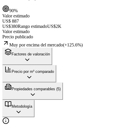
90
%
Valor estimado
US$ 887
US$380
Rango estimado
US$2K
Valor estimado
Precio publicado
Muy por encima del mercado
(
+
125.6
%)
Factores de valoración
Precio por m² comparado
Propiedades comparables (
5
)
Metodología