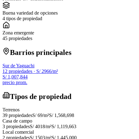
Buena variedad de opciones
4 tipos de propiedad
Zona emergente
45 propiedades
Barrios principales
Sur de Yaguachi
12
propiedades ·
S/ 2966
/m²
S/ 1,007,844
precio prom.
Tipos de propiedad
Terrenos
39
propiedades
S/ 69
/m²
S/ 1,568,698
Casa de campo
3
propiedades
S/ 4018
/m²
S/ 1,119,663
Local comercial
2
propiedades
S/ 1503
/m²
S/ 1,445,000