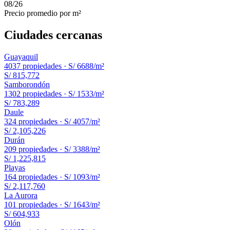
08
/
26
Precio promedio por m²
Ciudades cercanas
Guayaquil
4037
propiedades ·
S/ 6688
/m²
S/ 815,772
Samborondón
1302
propiedades ·
S/ 1533
/m²
S/ 783,289
Daule
324
propiedades ·
S/ 4057
/m²
S/ 2,105,226
Durán
209
propiedades ·
S/ 3388
/m²
S/ 1,225,815
Playas
164
propiedades ·
S/ 1093
/m²
S/ 2,117,760
La Aurora
101
propiedades ·
S/ 1643
/m²
S/ 604,933
Olón