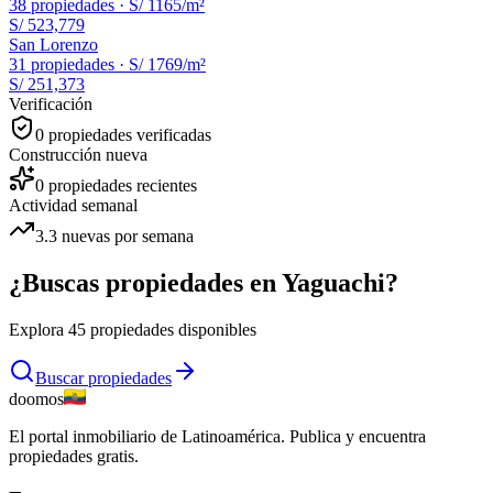
38
propiedades ·
S/ 1165
/m²
S/ 523,779
San Lorenzo
31
propiedades ·
S/ 1769
/m²
S/ 251,373
Verificación
0
propiedades verificadas
Construcción nueva
0
propiedades recientes
Actividad semanal
3.3
nuevas por semana
¿Buscas propiedades en
Yaguachi
?
Explora
45
propiedades disponibles
Buscar propiedades
doomos
El portal inmobiliario de Latinoamérica. Publica y encuentra
propiedades gratis.