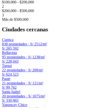
$100,000 - $200,000
2
$200,000 - $500,000
3
Más de $500,000
Ciudades cercanas
Cuenca
838
propiedades ·
S/ 2512
/m²
S/ 265,592
Bellavista
95
propiedades ·
S/ 1238
/m²
S/ 228,043
Tarqui
22
propiedades ·
S/ 209
/m²
S/ 624,523
Paute
21
propiedades ·
S/ 121
/m²
S/ 99,762
Santa Isabel
20
propiedades ·
S/ 1075
/m²
S/ 330,965
Yanuncay Chico