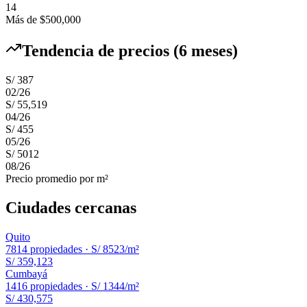
14
Más de $500,000
Tendencia de precios (6 meses)
S/ 387
02
/
26
S/ 55,519
04
/
26
S/ 455
05
/
26
S/ 5012
08
/
26
Precio promedio por m²
Ciudades cercanas
Quito
7814
propiedades ·
S/ 8523
/m²
S/ 359,123
Cumbayá
1416
propiedades ·
S/ 1344
/m²
S/ 430,575