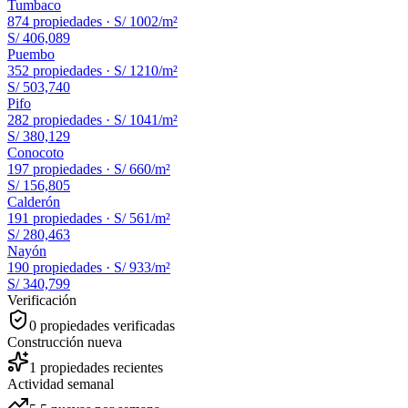
Tumbaco
874
propiedades ·
S/ 1002
/m²
S/ 406,089
Puembo
352
propiedades ·
S/ 1210
/m²
S/ 503,740
Pifo
282
propiedades ·
S/ 1041
/m²
S/ 380,129
Conocoto
197
propiedades ·
S/ 660
/m²
S/ 156,805
Calderón
191
propiedades ·
S/ 561
/m²
S/ 280,463
Nayón
190
propiedades ·
S/ 933
/m²
S/ 340,799
Verificación
0
propiedades verificadas
Construcción nueva
1
propiedades recientes
Actividad semanal