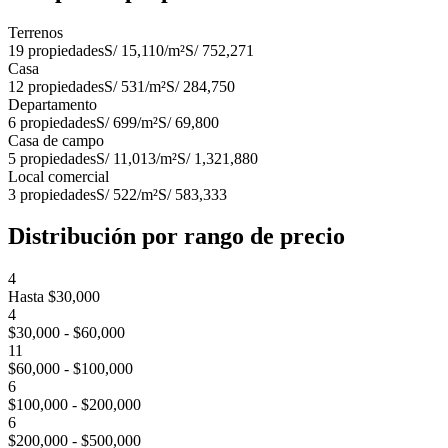
Terrenos
19
propiedades
S/ 15,110
/m²
S/ 752,271
Casa
12
propiedades
S/ 531
/m²
S/ 284,750
Departamento
6
propiedades
S/ 699
/m²
S/ 69,800
Casa de campo
5
propiedades
S/ 11,013
/m²
S/ 1,321,880
Local comercial
3
propiedades
S/ 522
/m²
S/ 583,333
Distribución por rango de precio
4
Hasta $30,000
4
$30,000 - $60,000
11
$60,000 - $100,000
6
$100,000 - $200,000
6
$200,000 - $500,000