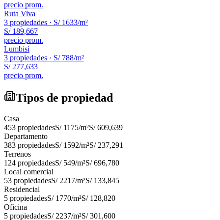
precio prom.
Ruta Viva
3
propiedades ·
S/ 1633
/m²
S/ 189,667
precio prom.
Lumbisí
3
propiedades ·
S/ 788
/m²
S/ 277,633
precio prom.
Tipos de propiedad
Casa
453
propiedades
S/ 1175
/m²
S/ 609,639
Departamento
383
propiedades
S/ 1592
/m²
S/ 237,291
Terrenos
124
propiedades
S/ 549
/m²
S/ 696,780
Local comercial
53
propiedades
S/ 2217
/m²
S/ 133,845
Residencial
5
propiedades
S/ 1770
/m²
S/ 128,820
Oficina
5
propiedades
S/ 2237
/m²
S/ 301,600