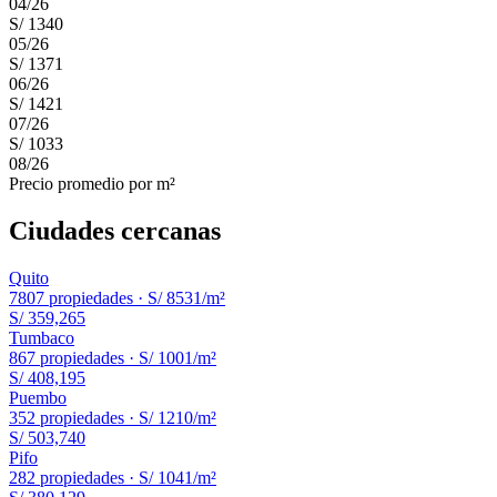
04
/
26
S/ 1340
05
/
26
S/ 1371
06
/
26
S/ 1421
07
/
26
S/ 1033
08
/
26
Precio promedio por m²
Ciudades cercanas
Quito
7807
propiedades ·
S/ 8531
/m²
S/ 359,265
Tumbaco
867
propiedades ·
S/ 1001
/m²
S/ 408,195
Puembo
352
propiedades ·
S/ 1210
/m²
S/ 503,740
Pifo
282
propiedades ·
S/ 1041
/m²