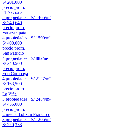
S/ 201,000
precio prom.
El Nacional
5
propiedades ·
S/ 1466
/m²
S/ 240,646
precio prom.
Yanazarapata
4
propiedades ·
S/ 1590
/m²
S/ 400,000
precio prom.
San Patricio
4
propiedades ·
S/ 882
/m²
S/ 340,500
precio prom.
Yoo Cumbaya
4
propiedades ·
S/ 2127
/m²
S/ 163,500
precio prom.
La Viña
3
propiedades ·
S/ 2484
/m²
S/ 455,000
precio prom.
Universidad San Francisco
3
propiedades ·
S/ 1206
/m²
S/ 226,333