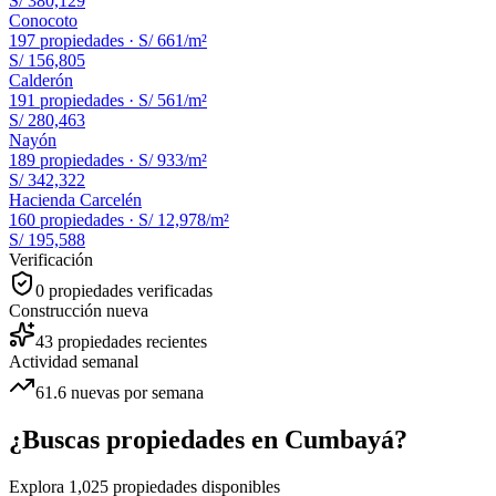
S/ 380,129
Conocoto
197
propiedades ·
S/ 661
/m²
S/ 156,805
Calderón
191
propiedades ·
S/ 561
/m²
S/ 280,463
Nayón
189
propiedades ·
S/ 933
/m²
S/ 342,322
Hacienda Carcelén
160
propiedades ·
S/ 12,978
/m²
S/ 195,588
Verificación
0
propiedades verificadas
Construcción nueva
43
propiedades recientes
Actividad semanal
61.6
nuevas por semana
¿Buscas propiedades en
Cumbayá
?
Explora
1,025
propiedades disponibles