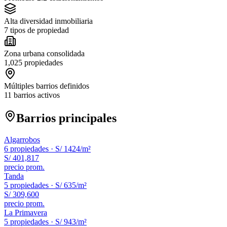
Alta diversidad inmobiliaria
7 tipos de propiedad
Zona urbana consolidada
1,025 propiedades
Múltiples barrios definidos
11 barrios activos
Barrios principales
Algarrobos
6
propiedades ·
S/ 1424
/m²
S/ 401,817
precio prom.
Tanda
5
propiedades ·
S/ 635
/m²
S/ 309,600
precio prom.
La Primavera
5
propiedades ·
S/ 943
/m²