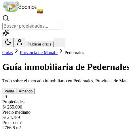
Publicar gratis
Guías
Provincia de Manabí
Pedernales
Guía inmobiliaria de
Pedernale
Todo sobre el mercado inmobiliario en
Pedernales
,
Provincia de Man
Venta
Arriendo
29
Propiedades
S/ 265,000
Precio mediano
S/ 24,789
Precio / m²
2766.8
m²