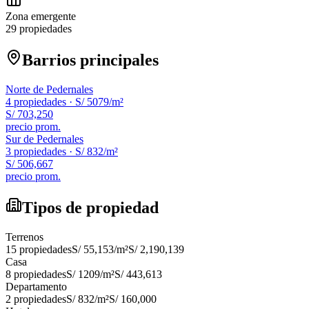
Zona emergente
29 propiedades
Barrios principales
Norte de Pedernales
4
propiedades ·
S/ 5079
/m²
S/ 703,250
precio prom.
Sur de Pedernales
3
propiedades ·
S/ 832
/m²
S/ 506,667
precio prom.
Tipos de propiedad
Terrenos
15
propiedades
S/ 55,153
/m²
S/ 2,190,139
Casa
8
propiedades
S/ 1209
/m²
S/ 443,613
Departamento
2
propiedades
S/ 832
/m²
S/ 160,000