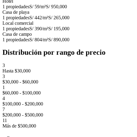
Hotel
1
propiedades
S/ 59
/m²
S/ 950,000
Casa de playa
1
propiedades
S/ 442
/m²
S/ 265,000
Local comercial
1
propiedades
S/ 390
/m²
S/ 195,000
Casa de campo
1
propiedades
S/ 804
/m²
S/ 890,000
Distribución por rango de precio
3
Hasta $30,000
3
$30,000 - $60,000
1
$60,000 - $100,000
4
$100,000 - $200,000
7
$200,000 - $500,000
11
Más de $500,000