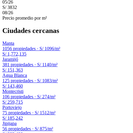
05
/
26
S/ 3832
08
/
26
Precio promedio por m²
Ciudades cercanas
Manta
1056
propiedades ·
S/ 1096
/m²
S/ 1,772,135
Jaramijó
381
propiedades ·
S/ 1140
/m²
S/ 151,363
Agua Blanca
125
propiedades ·
S/ 1083
/m²
S/ 143,460
Montecristi
106
propiedades ·
S/ 274
/m²
S/ 259,715
Portoviejo
75
propiedades ·
S/ 1512
/m²
S/ 185,242
Jipijapa
56
propiedades ·
S/ 875
/m²