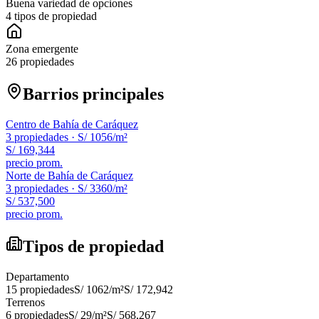
Buena variedad de opciones
4 tipos de propiedad
Zona emergente
26 propiedades
Barrios principales
Centro de Bahía de Caráquez
3
propiedades ·
S/ 1056
/m²
S/ 169,344
precio prom.
Norte de Bahía de Caráquez
3
propiedades ·
S/ 3360
/m²
S/ 537,500
precio prom.
Tipos de propiedad
Departamento
15
propiedades
S/ 1062
/m²
S/ 172,942
Terrenos
6
propiedades
S/ 29
/m²
S/ 568,267