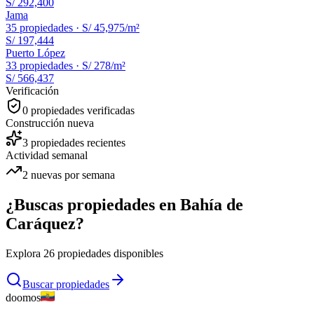
S/ 292,400
Jama
35
propiedades ·
S/ 45,975
/m²
S/ 197,444
Puerto López
33
propiedades ·
S/ 278
/m²
S/ 566,437
Verificación
0
propiedades verificadas
Construcción nueva
3
propiedades recientes
Actividad semanal
2
nuevas por semana
¿Buscas propiedades en
Bahía de
Caráquez
?
Explora
26
propiedades disponibles
Buscar propiedades
doomos