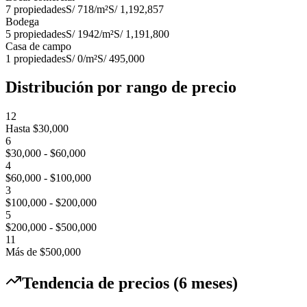
7
propiedades
S/ 718
/m²
S/ 1,192,857
Bodega
5
propiedades
S/ 1942
/m²
S/ 1,191,800
Casa de campo
1
propiedades
S/ 0
/m²
S/ 495,000
Distribución por rango de precio
12
Hasta $30,000
6
$30,000 - $60,000
4
$60,000 - $100,000
3
$100,000 - $200,000
5
$200,000 - $500,000
11
Más de $500,000
Tendencia de precios (6 meses)