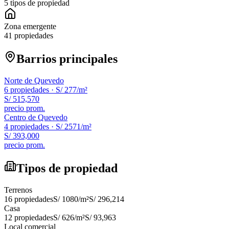
5 tipos de propiedad
Zona emergente
41 propiedades
Barrios principales
Norte de Quevedo
6
propiedades ·
S/ 277
/m²
S/ 515,570
precio prom.
Centro de Quevedo
4
propiedades ·
S/ 2571
/m²
S/ 393,000
precio prom.
Tipos de propiedad
Terrenos
16
propiedades
S/ 1080
/m²
S/ 296,214
Casa
12
propiedades
S/ 626
/m²
S/ 93,963
Local comercial