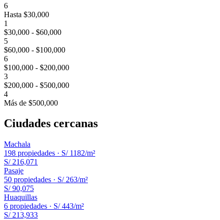
6
Hasta $30,000
1
$30,000 - $60,000
5
$60,000 - $100,000
6
$100,000 - $200,000
3
$200,000 - $500,000
4
Más de $500,000
Ciudades cercanas
Machala
198
propiedades ·
S/ 1182
/m²
S/ 216,071
Pasaje
50
propiedades ·
S/ 263
/m²
S/ 90,075
Huaquillas
6
propiedades ·
S/ 443
/m²
S/ 213,933