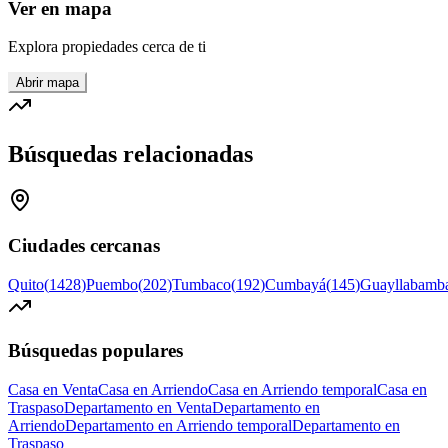
Ver en mapa
Explora propiedades cerca de ti
Abrir mapa
Búsquedas relacionadas
Ciudades cercanas
Quito
(
1428
)
Puembo
(
202
)
Tumbaco
(
192
)
Cumbayá
(
145
)
Guayllabamb
Búsquedas populares
Casa en Venta
Casa en Arriendo
Casa en Arriendo temporal
Casa en
Traspaso
Departamento en Venta
Departamento en
Arriendo
Departamento en Arriendo temporal
Departamento en
Traspaso