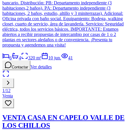
bancario. Distribución: PB: Departamento independiente (3
habitaciones,2 baños). PA: Departamento independiente (3
habitaciones, 2 baños, estudio, altillo y 3 miniterrazas). Adicional:
Oficina privada con baño social. Equipamiento: Bodega, walking
closet, cuarto de servicio, área de lavandería. Servicios: Seguridad
eléctrica, todos los servicios básicos. IMPORTANTE: Estamos
abiertos a recibir propuestas de intercambio por casas de 1 o 2
plantas en sectores aledaños o de conveniencia. ¡Presenta tu
propuesta y agendemos una visita!
6
4
320
m²
10 jun.
41
Ver detalles
Contactar
1
/
12
Venta
VENTA CASA EN CAPELO VALLE DE
LOS CHILLOS