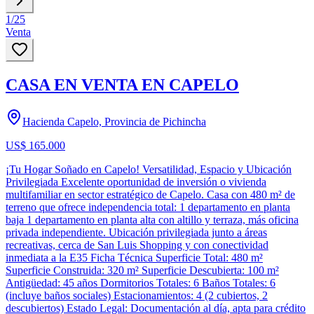
1
/
25
Venta
CASA EN VENTA EN CAPELO
Hacienda Capelo, Provincia de Pichincha
US$ 165.000
¡Tu Hogar Soñado en Capelo! Versatilidad, Espacio y Ubicación
Privilegiada Excelente oportunidad de inversión o vivienda
multifamiliar en sector estratégico de Capelo. Casa con 480 m² de
terreno que ofrece independencia total: 1 departamento en planta
baja 1 departamento en planta alta con altillo y terraza, más oficina
privada independiente. Ubicación privilegiada junto a áreas
recreativas, cerca de San Luis Shopping y con conectividad
inmediata a la E35 Ficha Técnica Superficie Total: 480 m²
Superficie Construida: 320 m² Superficie Descubierta: 100 m²
Antigüedad: 45 años Dormitorios Totales: 6 Baños Totales: 6
(incluye baños sociales) Estacionamientos: 4 (2 cubiertos, 2
descubiertos) Estado Legal: Documentación al día, apta para crédito