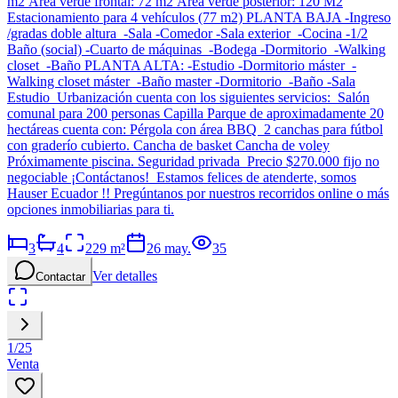
m2 Área verde frontal: 72 m2 Área verde posterior: 120 M2
Estacionamiento para 4 vehículos (77 m2) PLANTA BAJA -Ingreso
/gradas doble altura -Sala -Comedor -Sala exterior -Cocina -1/2
Baño (social) -Cuarto de máquinas -Bodega -Dormitorio -Walking
closet -Baño PLANTA ALTA: -Estudio -Dormitorio máster -
Walking closet máster -Baño master -Dormitorio -Baño -Sala
Estudio Urbanización cuenta con los siguientes servicios: Salón
comunal para 200 personas Capilla Parque de aproximadamente 20
hectáreas cuenta con: Pérgola con área BBQ 2 canchas para fútbol
con graderío cubierto. Cancha de basket Cancha de voley
Próximamente piscina. Seguridad privada Precio $270.000 fijo no
negociable ¡Contáctanos! Estamos felices de atenderte, somos
Hauser Ecuador !! Pregúntanos por nuestros recorridos online o más
opciones inmobiliarias para ti.
3
4
229
m²
26 may.
35
Ver detalles
Contactar
1
/
25
Venta