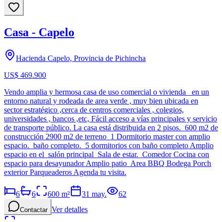
Casa - Capelo
Hacienda Capelo, Provincia de Pichincha
US$ 469.900
Vendo amplia y hermosa casa de uso comercial o vivienda en un
entorno natural y rodeada de area verde , muy bien ubicada en
sector estratégico ,cerca de centros comerciales , colegios,
universidades , bancos ,etc, Fácil acceso a vías principales y servicio
de transporte público. La casa está distribuida en 2 pisos. 600 m2 de
construcción 2900 m2 de terreno 1 Dormitorio master con amplio
espacio. baño completo. 5 dormitorios con baño completo Amplio
espacio en el salón principal Sala de estar. Comedor Cocina con
espacio para desayunador Amplio patio Area BBQ Bodega Porch
exterior Parqueaderos Agenda tu visita.
6
6
600
m²
31 may.
62
Ver detalles
Contactar