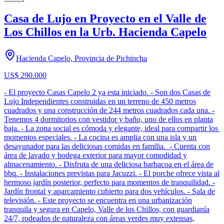
Casa de Lujo en Proyecto en el Valle de
Los Chillos en la Urb. Hacienda Capelo
Hacienda Capelo, Provincia de Pichincha
US$ 290.000
- El proyecto Casas Capelo 2 ya esta iniciado. - Son dos Casas de
Lujo Independientes construidas en un terreno de 450 metros
cuadrados y una construcción de 244 metros cuadrados cada una. -
Tenemos 4 dormitorios con vestidor y baño, uno de ellos en planta
baja. - La zona social es cómoda y elegante, ideal para compartir los
momentos especiales. - La cocina es amplia con una isla y un
desayunador para las deliciosas comidas en familia. - Cuenta con
área de lavado y bodega exterior para mayor comodidad y
almacenamiento. - Disfruta de una deliciosa barbacoa en el área de
bbq. - Instalaciones previstas para Jacuzzi. - El porche ofrece vista al
hermoso jardín posterior, perfecto para momentos de tranquilidad. -
Jardín frontal y aparcamiento cubierto para dos vehículos. - Sala de
televisión. - Este proyecto se encuentra en una urbanización
tranquila y segura en Capelo, Valle de los Chillos, con guardianía
24/7, rodeados de naturaleza con áreas verdes muy extensas,