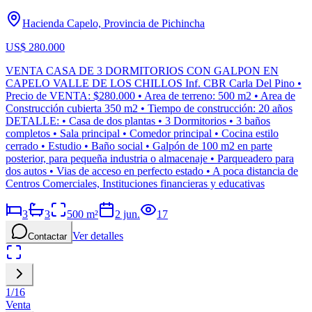
Hacienda Capelo, Provincia de Pichincha
US$ 280.000
VENTA CASA DE 3 DORMITORIOS CON GALPON EN
CAPELO VALLE DE LOS CHILLOS Inf. CBR Carla Del Pino •
Precio de VENTA: $280.000 • Area de terreno: 500 m2 • Area de
Construcción cubierta 350 m2 • Tiempo de construcción: 20 años
DETALLE: • Casa de dos plantas • 3 Dormitorios • 3 baños
completos • Sala principal • Comedor principal • Cocina estilo
cerrado • Estudio • Baño social • Galpón de 100 m2 en parte
posterior, para pequeña industria o almacenaje • Parqueadero para
dos autos • Vias de acceso en perfecto estado • A poca distancia de
Centros Comerciales, Instituciones financieras y educativas
3
3
500
m²
2 jun.
17
Ver detalles
Contactar
1
/
16
Venta