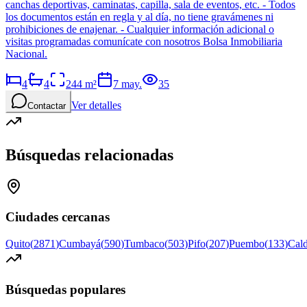
canchas deportivas, caminatas, capilla, sala de eventos, etc. - Todos
los documentos están en regla y al día, no tiene gravámenes ni
prohibiciones de enajenar. - Cualquier información adicional o
visitas programadas comunícate con nosotros Bolsa Inmobiliaria
Nacional.
4
4
244
m²
7 may.
35
Ver detalles
Contactar
Búsquedas relacionadas
Ciudades cercanas
Quito
(
2871
)
Cumbayá
(
590
)
Tumbaco
(
503
)
Pifo
(
207
)
Puembo
(
133
)
Cal
Búsquedas populares