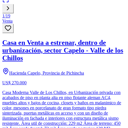
1
/
19
Venta
Casa en Venta a estrenar, dentro de
urbanización, sector Capelo - Valle de los
Chillos
Hacienda Capelo, Provincia de Pichincha
US$ 270.000
Casa Moderna Valle de Los Chillos, en Urbanización privada con
acabados de piso en planta alta en piso flotante aleman AC4,
muebles altos y bajos de cocina, closets y baños en malanimico de
color, mesones en porcelanato de gran formato tipo piedra
sinterizada, puertas metálicas en acceso y con un diseño de
iluminación en fachada e interiores con estructura metálica sismo
resistente. Área util de construcción: 229 m2 Área de terreno: 450