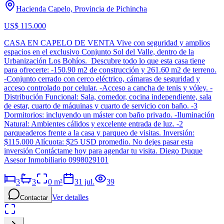
Hacienda Capelo, Provincia de Pichincha
US$ 115.000
CASA EN CAPELO DE VENTA Vive con seguridad y amplios
espacios en el exclusivo Conjunto Sol del Valle, dentro de la
Urbanización Los Bohíos. Descubre todo lo que esta casa tiene
para ofrecerte: -150.90 m2 de construcción y 261.60 m2 de terreno.
-Conjunto cerrado con cerco eléctrico, cámaras de seguridad y
acceso controlado por celular. -Acceso a cancha de tenis y vóley. -
Distribución Funcional: Sala, comedor, cocina independiente, sala
de estar, cuarto de máquinas y cuarto de servicio con baño. -3
Dormitorios: incluyendo un máster con baño privado. -Iluminación
Natural: Ambientes cálidos y excelente entrada de luz. -2
parqueaderos frente a la casa y parqueo de visitas. Inversión:
$115.000 Alícuota: $25 USD promedio. No dejes pasar esta
inversión Contáctame hoy para agendar tu visita. Diego Duque
Asesor Inmobiliario 0998029101
3
3
0
m²
31 jul.
39
Ver detalles
Contactar