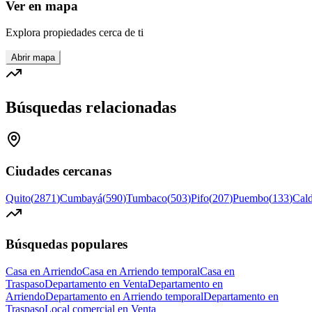
Ver en mapa
Explora propiedades cerca de ti
Abrir mapa
Búsquedas relacionadas
Ciudades cercanas
Quito
(
2871
)
Cumbayá
(
590
)
Tumbaco
(
503
)
Pifo
(
207
)
Puembo
(
133
)
Cal
Búsquedas populares
Casa en Arriendo
Casa en Arriendo temporal
Casa en
Traspaso
Departamento en Venta
Departamento en
Arriendo
Departamento en Arriendo temporal
Departamento en
Traspaso
Local comercial en Venta