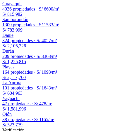
Guayaquil
4036
propiedades ·
S/ 6690
/m²
S/ 815,982
Samborondón
1300
propiedades ·
S/ 1533
/m²
S/ 783,999
Daule
324
propiedades ·
S/ 4057
/m²
S/ 2,105,226
Durán
209
propiedades ·
S/ 3363
/m²
S/ 1,225,815
Playas
164
propiedades ·
S/ 1093
/m²
S/ 2,117,760
La Aurora
101
propiedades ·
S/ 1643
/m²
S/ 604,963
Yaguachi
47
propiedades ·
S/ 478
/m²
S/ 1,581,996
Olón
38
propiedades ·
S/ 1165
/m²
S/ 523,779
Verificación