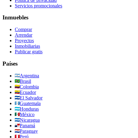
Política de privacidad
Servicios promocionales
Inmuebles
Comprar
Arrendar
Proyectos
Inmobiliarias
Publicar gratis
Países
Argentina
Brasil
Colombia
Ecuador
El Salvador
Guatemala
Honduras
México
Nicaragua
Panamá
Paraguay
Perú