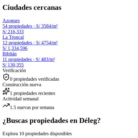
Ciudades cercanas
Azogues
54
propiedades ·
S/ 3584
/m²
S/ 216,333
La Troncal
12
propiedades ·
S/ 4754
/m²
S/ 1,334,596
Biblián
11
propiedades ·
S/ 483
/m²
S/ 130,355
Verificación
0
propiedades verificadas
Construcción nueva
1
propiedades recientes
Actividad semanal
1.5
nuevas por semana
¿Buscas propiedades en
Déleg
?
Explora
10
propiedades disponibles