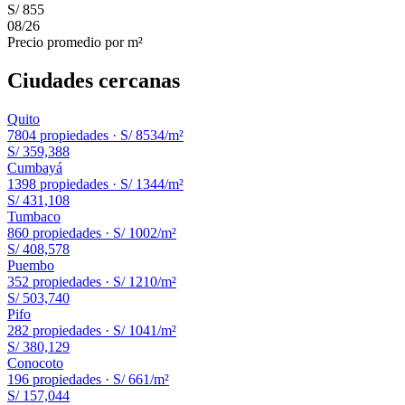
S/ 855
08
/
26
Precio promedio por m²
Ciudades cercanas
Quito
7804
propiedades ·
S/ 8534
/m²
S/ 359,388
Cumbayá
1398
propiedades ·
S/ 1344
/m²
S/ 431,108
Tumbaco
860
propiedades ·
S/ 1002
/m²
S/ 408,578
Puembo
352
propiedades ·
S/ 1210
/m²
S/ 503,740
Pifo
282
propiedades ·
S/ 1041
/m²
S/ 380,129
Conocoto
196
propiedades ·
S/ 661
/m²
S/ 157,044