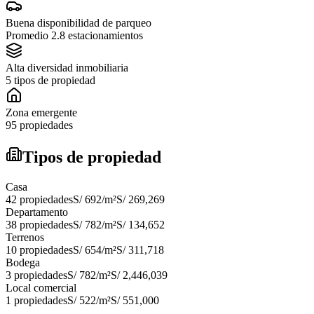
Buena disponibilidad de parqueo
Promedio 2.8 estacionamientos
Alta diversidad inmobiliaria
5 tipos de propiedad
Zona emergente
95 propiedades
Tipos de propiedad
Casa
42
propiedades
S/ 692
/m²
S/ 269,269
Departamento
38
propiedades
S/ 782
/m²
S/ 134,652
Terrenos
10
propiedades
S/ 654
/m²
S/ 311,718
Bodega
3
propiedades
S/ 782
/m²
S/ 2,446,039
Local comercial
1
propiedades
S/ 522
/m²
S/ 551,000