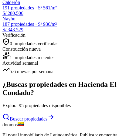
Calderón
191
propiedades ·
S/ 561
/m²
S/ 280,506
Nayón
187
propiedades ·
S/ 936
/m²
S/ 343,529
Verificación
0
propiedades verificadas
Construcción nueva
1
propiedades recientes
Actividad semanal
5.6
nuevas por semana
¿Buscas propiedades en
Hacienda El
Condado
?
Explora
95
propiedades disponibles
Buscar propiedades
doomos
El portal inmobiliario de Latinoamérica. Publica y encuentra