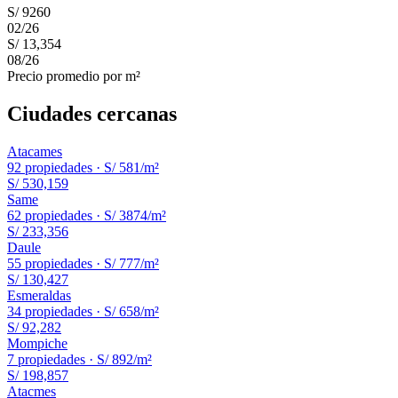
S/ 9260
02
/
26
S/ 13,354
08
/
26
Precio promedio por m²
Ciudades cercanas
Atacames
92
propiedades ·
S/ 581
/m²
S/ 530,159
Same
62
propiedades ·
S/ 3874
/m²
S/ 233,356
Daule
55
propiedades ·
S/ 777
/m²
S/ 130,427
Esmeraldas
34
propiedades ·
S/ 658
/m²
S/ 92,282
Mompiche
7
propiedades ·
S/ 892
/m²
S/ 198,857
Atacmes