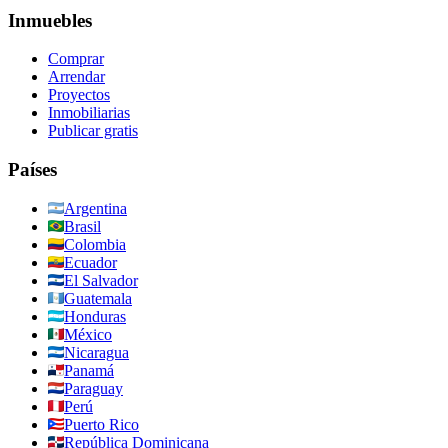
Inmuebles
Comprar
Arrendar
Proyectos
Inmobiliarias
Publicar gratis
Países
Argentina
Brasil
Colombia
Ecuador
El Salvador
Guatemala
Honduras
México
Nicaragua
Panamá
Paraguay
Perú
Puerto Rico
República Dominicana